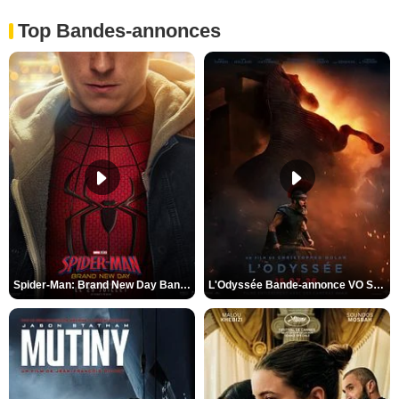
Top Bandes-annonces
Spider-Man: Brand New Day Bande-annonce VO STFR
L'Odyssée Bande-annonce VO STFR