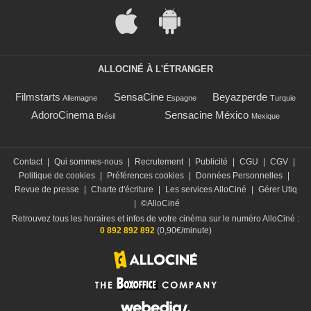
ALLOCINÉ À L'ÉTRANGER
Filmstarts
SensaCine
Beyazperde
Allemagne
Espagne
Turquie
AdoroCinema
Sensacine México
Brésil
Mexique
Contact
|
Qui sommes-nous
|
Recrutement
|
Publicité
|
CGU
|
CGV
|
Politique de cookies
|
Préférences cookies
|
Données Personnelles
|
Revue de presse
|
Charte d'écriture
|
Les services AlloCiné
|
Gérer Utiq
|
©AlloCiné
Retrouvez tous les horaires et infos de votre cinéma sur le numéro AlloCiné :
0 892 892 892
(0,90€/minute)