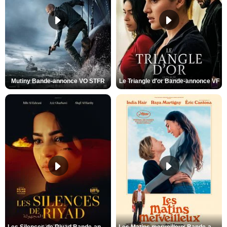
Mutiny Bande-annonce VO STFR
Le Triangle d'or Bande-annonce VF
Les Silences de Riyad Bande-annonce VO STFR
Les Matins merveilleux Bande-annonce VF