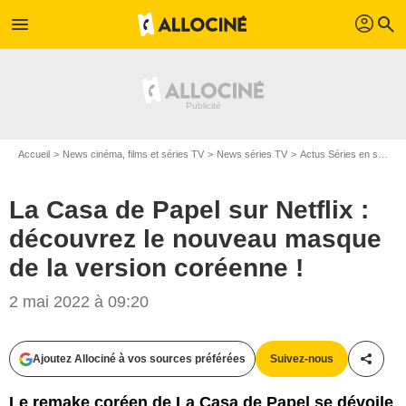
profil
menu
search
Accueil
News cinéma, films et séries TV
News séries TV
Actus Séries en streaming
La Casa de Papel sur Netflix :
découvrez le nouveau masque
de la version coréenne !
2 mai 2022 à 09:20
Ajoutez Allociné à vos sources préférées
Suivez-nous
Partag
Le remake coréen de La Casa de Papel se dévoile