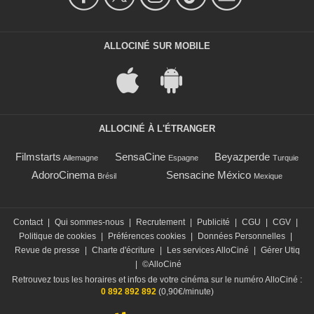
ALLOCINÉ SUR MOBILE
ALLOCINÉ À L'ÉTRANGER
Filmstarts
SensaCine
Beyazperde
Allemagne
Espagne
Turquie
AdoroCinema
Sensacine México
Brésil
Mexique
Contact
|
Qui sommes-nous
|
Recrutement
|
Publicité
|
CGU
|
CGV
|
Politique de cookies
|
Préférences cookies
|
Données Personnelles
|
Revue de presse
|
Charte d'écriture
|
Les services AlloCiné
|
Gérer Utiq
|
©AlloCiné
Retrouvez tous les horaires et infos de votre cinéma sur le numéro AlloCiné :
0 892 892 892
(0,90€/minute)