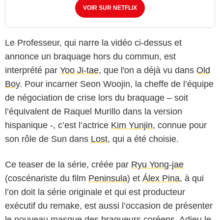
VOIR SUR NETFLIX
Le Professeur, qui narre la vidéo ci-dessus et
annonce un braquage hors du commun, est
interprété par
Yoo Ji-tae
, que l'on a déjà vu dans
Old
Boy
. Pour incarner Seon Woojin, la cheffe de l’équipe
de négociation de crise lors du braquage – soit
l’équivalent de Raquel Murillo dans la version
hispanique -, c’est l’actrice
Kim Yunjin
, connue pour
son rôle de Sun dans
Lost
, qui a été choisie.
Ce teaser de la série, créée par
Ryu Yong-jae
(coscénariste du film
Peninsula
) et
Álex Pina
, à qui
l’on doit la série originale et qui est producteur
exécutif du remake, est aussi l’occasion de présenter
le nouveau masque des braqueurs coréens. Adieu le