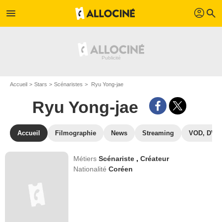
profil
menu
search
Accueil
Stars
Scénaristes
Ryu Yong-jae
Ryu Yong-jae
Accueil
Filmographie
News
Streaming
VOD, DVD
Métiers
Scénariste
,
Créateur
Nationalité
Coréen