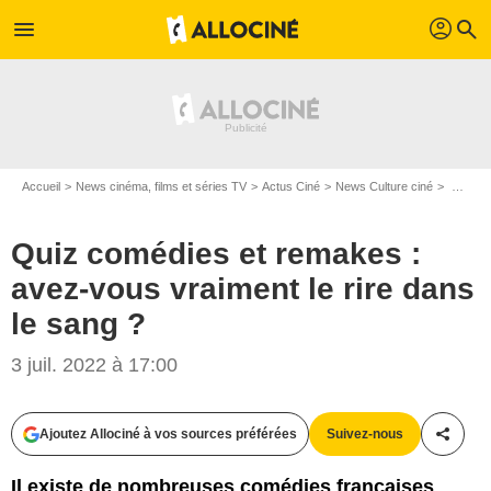
profil
menu
search
Accueil
News cinéma, films et séries TV
Actus Ciné
News Culture ciné
Quiz comédies et remakes : avez-vous vraiment le rire dans le sang ?
Quiz comédies et remakes :
avez-vous vraiment le rire dans
le sang ?
3 juil. 2022 à 17:00
Ajoutez Allociné à vos sources préférées
Suivez-nous
Partag
Il existe de nombreuses comédies françaises