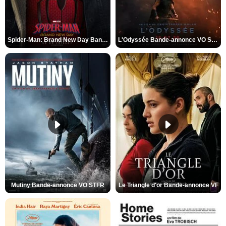
Spider-Man: Brand New Day Bande-annonce VO STFR
L'Odyssée Bande-annonce VO STFR
Mutiny Bande-annonce VO STFR
Le Triangle d'or Bande-annonce VF