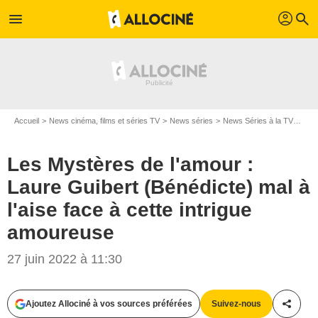
profil
menu
search
Accueil
News cinéma, films et séries TV
News séries
News Séries à la TV
Les 
Les Mystères de l'amour :
Laure Guibert (Bénédicte) mal à
l'aise face à cette intrigue
amoureuse
27 juin 2022 à 11:30
Marlene Awaad/TMC
Ajoutez Allociné à vos sources préférées
Suivez-nous
Partag