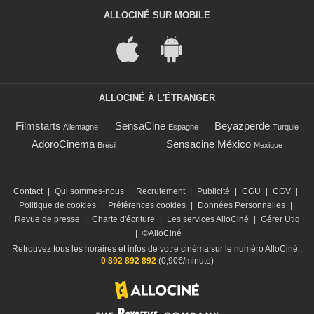
ALLOCINÉ SUR MOBILE
ALLOCINÉ À L'ÉTRANGER
Filmstarts
SensaCine
Beyazperde
Allemagne
Espagne
Turquie
AdoroCinema
Sensacine México
Brésil
Mexique
Contact
|
Qui sommes-nous
|
Recrutement
|
Publicité
|
CGU
|
CGV
|
Politique de cookies
|
Préférences cookies
|
Données Personnelles
|
Revue de presse
|
Charte d'écriture
|
Les services AlloCiné
|
Gérer Utiq
|
©AlloCiné
Retrouvez tous les horaires et infos de votre cinéma sur le numéro AlloCiné :
0 892 892 892
(0,90€/minute)