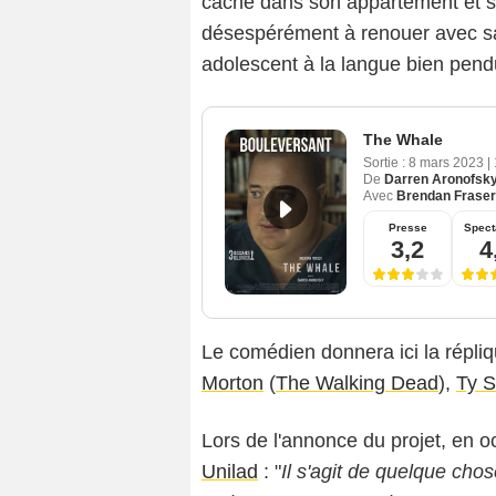
cache dans son appartement et se
désespérément à renouer avec sa fi
adolescent à la langue bien pend
The Whale
Sortie :
8 mars 2023
|
De
Darren Aronofsk
Avec
Brendan Fraser
Presse
Spect
3,2
4
Le comédien donnera ici la répli
Morton
(
The Walking Dead
),
Ty S
Lors de l'annonce du projet, en o
Unilad
: "
Il s'agit de quelque cho