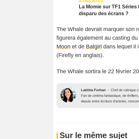
La Momie sur TF1 Séries F
disparu des écrans ?
The Whale devrait marquer son re
figurera également au casting du
Moon
et de
Batgirl
dans lequel il
(Firefly en anglais).
The Whale sortira le 22 février 2
Laëtitia Forhan
-
Chef de rubrique 
Fan de cinéma fantastique, de thrillers,
depuis entre écriture d'articles, renco
Sur le même sujet