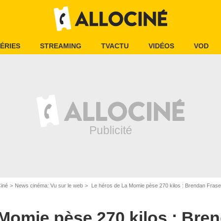
ÉRIES
STREAMING
TVACTU
VIDÉOS
VOD
Ciné
News cinéma: Vu sur le web
Le héros de La Momie pèse 270 kilos : Brendan Fraser est m
Momie pèse 270 kilos : Bre