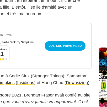
 nourrit en espérant en mourir. Il cherche
lle. Bientôt, il se lie d'amitié avec un
ue et très malheureux.
1h 57min
y
,
Sadie Sink
,
Ty Simpkins
VOIR SUR PRIME VIDEO
ateurs
,1
que à
Sadie Sink
(
Stranger Things
),
Samantha
impkins
(
Insidious
) et Hong Chau (
Downsizing
).
ctobre 2021, Brendan Fraser avait confié au site
se que vous n'avez jamais vu auparavant. C'est