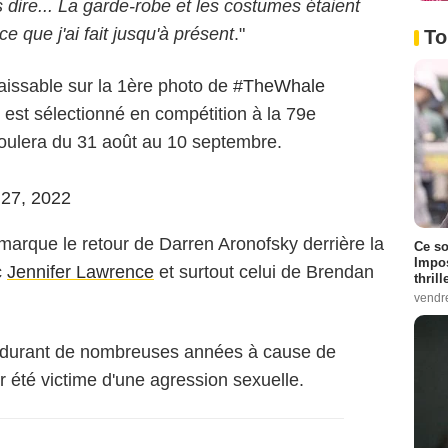
 dire... La garde-robe et les costumes étaient
ce que j'ai fait jusqu'à présent
."
To
issable sur la 1ère photo de
#TheWhale
 est sélectionné en compétition à la 79e
oulera du 31 août au 10 septembre.
 27, 2022
marque le retour de Darren Aronofsky derrière la
Ce so
Impos
c
Jennifer Lawrence
et surtout celui de Brendan
thrill
vendr
s durant de nombreuses années à cause de
 été victime d'une agression sexuelle.