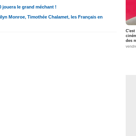
90 jouera le grand méchant !
arilyn Monroe, Timothée Chalamet, les Français en
C'est
ciném
des m
vendr