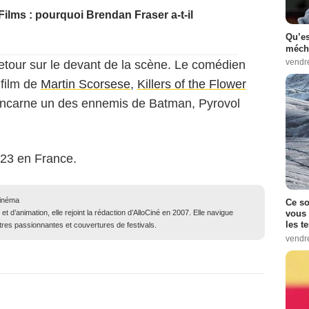
ilms : pourquoi Brendan Fraser a-t-il
Qu’es
méch
vendr
tour sur le devant de la scène. Le comédien
 film de
Martin Scorsese
,
Killers of the Flower
 incarne un des ennemis de Batman, Pyrovol
023 en France.
cinéma
Ce so
 et d’animation, elle rejoint la rédaction d’AlloCiné en 2007. Elle navigue
vous 
les t
ntres passionnantes et couvertures de festivals.
vendr