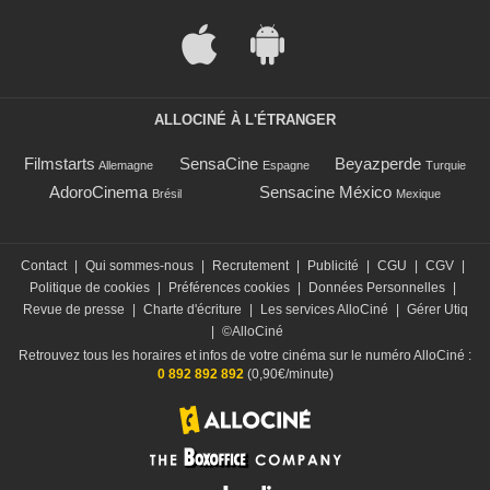
ALLOCINÉ À L'ÉTRANGER
Filmstarts
SensaCine
Beyazperde
Allemagne
Espagne
Turquie
AdoroCinema
Sensacine México
Brésil
Mexique
Contact
|
Qui sommes-nous
|
Recrutement
|
Publicité
|
CGU
|
CGV
|
Politique de cookies
|
Préférences cookies
|
Données Personnelles
|
Revue de presse
|
Charte d'écriture
|
Les services AlloCiné
|
Gérer Utiq
|
©AlloCiné
Retrouvez tous les horaires et infos de votre cinéma sur le numéro AlloCiné :
0 892 892 892
(0,90€/minute)