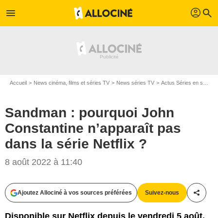
profil
menu
search
Accueil
News cinéma, films et séries TV
News séries TV
Actus Séries en streaming
Sandman : pourquoi John
Constantine n’apparaît pas
dans la série Netflix ?
8 août 2022 à 11:40
Ajoutez Allociné à vos sources préférées
Suivez-nous
Partag
Disponible sur Netflix depuis le vendredi 5 août,