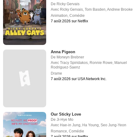
De
Ricky Gervais
Avec
Ricky Gervais
,
Tom Basden
,
Andrew Brooke
Animation
,
Comédie
7 août 2026 sur Netflix
Anna Pigeon
De
Morwyn Brebner
Avec
Tracy Spiridakos
,
Ronnie Rowe
,
Manuel
Rodriguez-Saenz
Drame
7 août 2026 sur USA Network Inc.
Our Sticky Love
De
Ji-Hye Mo
Avec
Hae-in Jung
,
Ha Young
,
Seo Jung-Yeon
Romance
,
Comédie
7 août 2026 sur Netflix