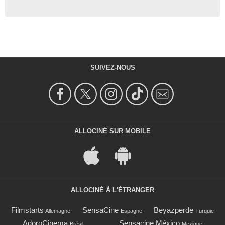
SUIVEZ-NOUS
ALLOCINÉ SUR MOBILE
ALLOCINÉ À L'ÉTRANGER
Filmstarts
SensaCine
Beyazperde
Allemagne
Espagne
Turquie
AdoroCinema
Sensacine México
Brésil
Mexique