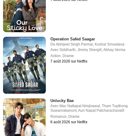
Operation Safed Saagar
De
Abhijeet Singh Parmar
,
Kushal Srivastava
Avec
Siddharth
,
Jimmy Shergill
,
Abhay Verma
Action
,
Drame
7 août 2026 sur Netflix
Unlucky Bae
Avec
Mac Nattapat Nimjirawat
,
Tham Tupthong
Suwanrakanont
,
Aun Napat Patcharachavalit
Romance
,
Drame
6 août 2026 sur Netflix