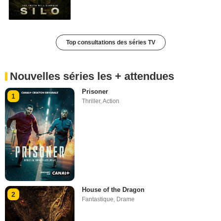
Top consultations des séries TV
Nouvelles séries les + attendues
Prisoner
1
Thriller
,
Action
House of the Dragon
2
Fantastique
,
Drame