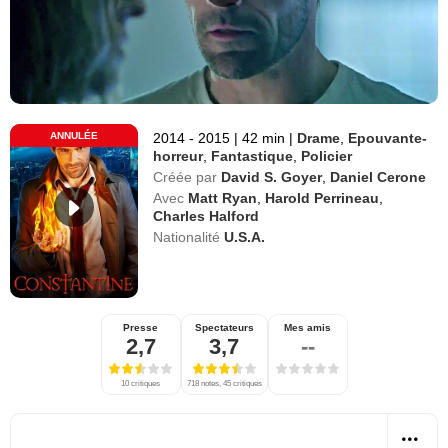
ANNULÉE
2014 - 2015
|
42 min
|
Drame
,
Epouvante-
horreur
,
Fantastique
,
Policier
Créée par
David S. Goyer
,
Daniel Cerone
Avec
Matt Ryan
,
Harold Perrineau
,
Charles Halford
Nationalité
U.S.A.
Presse
Spectateurs
Mes amis
2,7
3,7
--
10 critiques
718 notes, 45 critiques