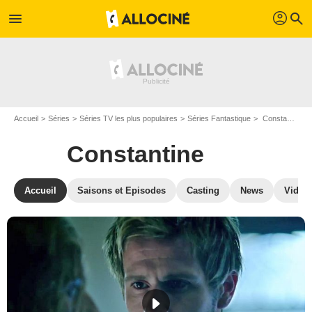
profil
menu
search
Accueil
Séries
Séries TV les plus populaires
Séries Fantastique
Constantine
Constantine
Accueil
Saisons et Episodes
Casting
News
Vidéo