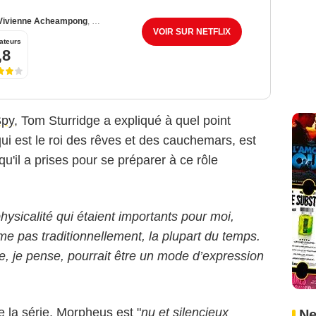
Vivienne Acheampong
,
Kirby Howell-Baptiste
VOIR SUR NETFLIX
ateurs
,8
Spy
, Tom Sturridge a expliqué à quel point
ui est le roi des rêves et des cauchemars, est
u'il a prises pour se préparer à ce rôle
physicalité qui étaient importants pour moi,
me pas traditionnellement, la plupart du temps.
ce, je pense, pourrait être un mode d’expression
e la série, Morpheus est "
nu et silencieux
Ne