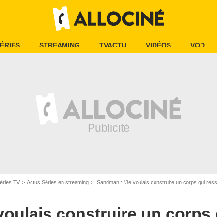
ÉRIES
STREAMING
TVACTU
VIDÉOS
VOD
éries TV
Actus Séries en streaming
Sandman : "Je voulais construire un corps qui ressemb
oulais construire un corps