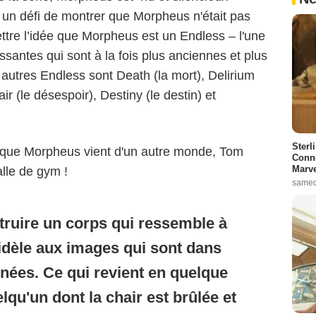
nc un défi de montrer que Morpheus n'était pas
ttre l’idée que Morpheus est un Endless – l'une
santes qui sont à la fois plus anciennes et plus
 autres Endless sont Death (la mort), Delirium
air (le désespoir), Destiny (le destin) et
Sterl
n que Morpheus vient d'un autre monde, Tom
Conno
Marve
alle de gym !
samed
truire un corps qui ressemble à
fidèle aux images qui sont dans
nées. Ce qui revient en quelque
Netflix © 2022
lqu'un dont la chair est brûlée et