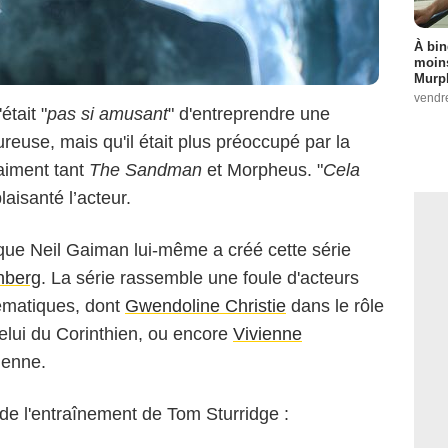
À bin
moins
Murph
vendr
était "
pas si amusant
" d'entreprendre une
reuse, mais qu'il était plus préoccupé par la
 aiment tant
The Sandman
et Morpheus. "
Cela
plaisanté l’acteur.
que Neil Gaiman lui-même a créé cette série
nberg
. La série rassemble une foule d'acteurs
ématiques, dont
Gwendoline Christie
dans le rôle
lui du Corinthien, ou encore
Vivienne
ienne.
e l'entraînement de Tom Sturridge :