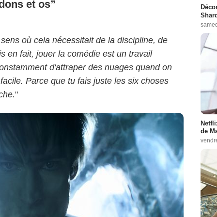
ndons et os
Décon
Shard
samed
le sens où cela nécessitait de la discipline, de
s en fait, jouer la comédie est un travail
constamment d'attraper des nuages quand on
 facile. Parce que tu fais juste les six choses
rche.
"
Netfl
de Ma
vendr