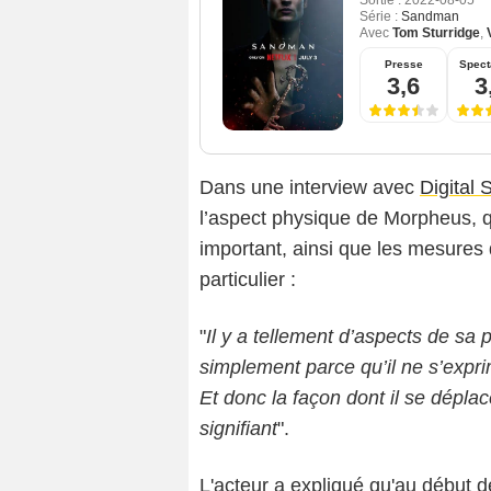
Sortie :
2022-08-05
Série :
Sandman
Avec
Tom Sturridge
,
Presse
Spect
3,6
3
Dans une interview avec
Digital 
l’aspect physique de Morpheus, q
important, ainsi que les mesures q
particulier :
"
Il y a tellement d’aspects de sa 
simplement parce qu’il ne s’expri
Et donc la façon dont il se dépla
signifiant
".
L'acteur a expliqué qu'au début d