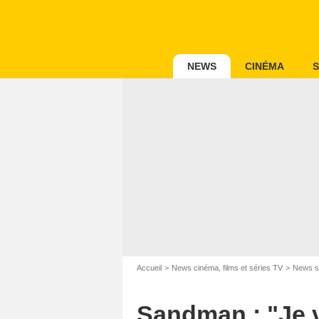
NEWS
CINÉMA
S
Accueil
News cinéma, films et séries TV
News s
Sandman : "Je v