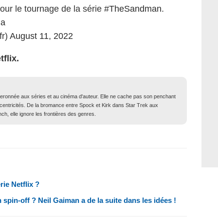
our le tournage de la série
#TheSandman
.
qa
fr)
August 11, 2022
flix.
iberonnée aux séries et au cinéma d'auteur. Elle ne cache pas son penchant
xcentricités. De la bromance entre Spock et Kirk dans Star Trek aux
ch, elle ignore les frontières des genres.
ie Netflix ?
 spin-off ? Neil Gaiman a de la suite dans les idées !