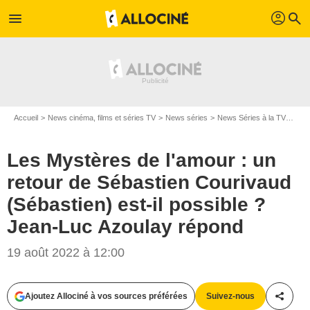
profil
menu
search
Accueil
News cinéma, films et séries TV
News séries
News Séries à la TV
Les 
Les Mystères de l'amour : un
retour de Sébastien Courivaud
(Sébastien) est-il possible ?
Jean-Luc Azoulay répond
19 août 2022 à 12:00
Ajoutez Allociné à vos sources préférées
Suivez-nous
Partag