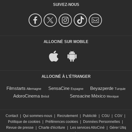
SUIVEZ-NOUS
ALLOCINÉ SUR MOBILE
ALLOCINÉ À L'ÉTRANGER
Filmstarts
SensaCine
Beyazperde
Allemagne
Espagne
Turquie
AdoroCinema
Sensacine México
Brésil
Mexique
Contact
|
Qui sommes-nous
|
Recrutement
|
Publicité
|
CGU
|
CGV
|
Politique de cookies
|
Préférences cookies
|
Données Personnelles
|
Revue de presse
|
Charte d'écriture
|
Les services AlloCiné
|
Gérer Utiq