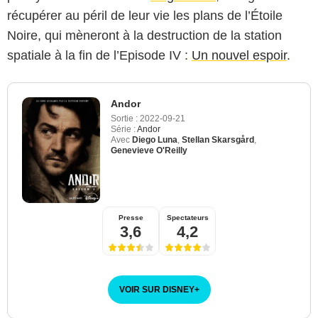
récupérer au péril de leur vie les plans de l’Étoile
Noire, qui mèneront à la destruction de la station
spatiale à la fin de l’Episode IV :
Un nouvel espoir
.
Andor
Sortie :
2022-09-21
Série :
Andor
Avec
Diego Luna
,
Stellan Skarsgård
,
Genevieve O'Reilly
Presse
Spectateurs
3,6
4,2
VOIR SUR DISNEY
+