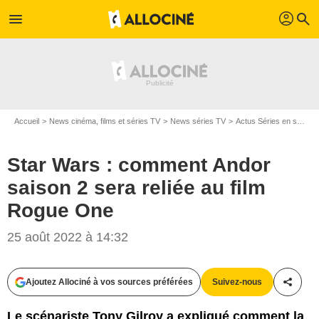
profil
menu
search
Accueil
News cinéma, films et séries TV
News séries TV
Actus Séries en streaming
Star Wars : comment Andor
saison 2 sera reliée au film
Rogue One
25 août 2022 à 14:32
Ajoutez Allociné à vos sources préférées
Suivez-nous
Partag
Le scénariste Tony Gilroy a expliqué comment la