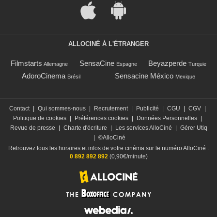
ALLOCINÉ À L'ÉTRANGER
Filmstarts
SensaCine
Beyazperde
Allemagne
Espagne
Turquie
AdoroCinema
Sensacine México
Brésil
Mexique
Contact
|
Qui sommes-nous
|
Recrutement
|
Publicité
|
CGU
|
CGV
|
Politique de cookies
|
Préférences cookies
|
Données Personnelles
|
Revue de presse
|
Charte d'écriture
|
Les services AlloCiné
|
Gérer Utiq
|
©AlloCiné
Retrouvez tous les horaires et infos de votre cinéma sur le numéro AlloCiné :
0 892 892 892
(0,90€/minute)