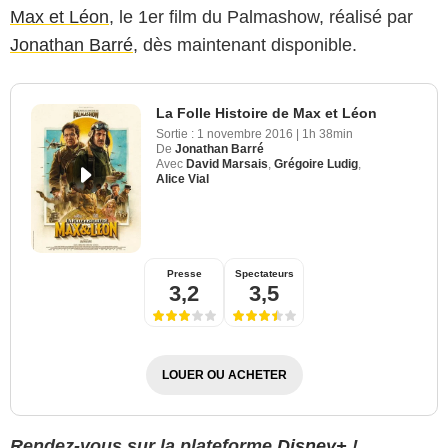
Max et Léon
, le 1er film du Palmashow, réalisé par
Jonathan Barré
, dès maintenant disponible.
La Folle Histoire de Max et Léon
Sortie :
1 novembre 2016
|
1h 38min
De
Jonathan Barré
Avec
David Marsais
,
Grégoire Ludig
,
Alice Vial
Presse
Spectateurs
3,2
3,5
LOUER OU ACHETER
Rendez-vous sur la plateforme
Disney+
!