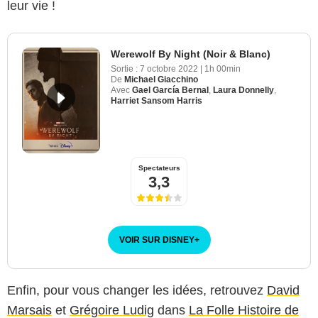
leur vie !
Werewolf By Night (Noir & Blanc)
Sortie :
7 octobre 2022
|
1h 00min
De
Michael Giacchino
Avec
Gael García Bernal
,
Laura Donnelly
,
Harriet Sansom Harris
Spectateurs
3,3
VOIR SUR DISNEY
+
Enfin, pour vous changer les idées, retrouvez
David
Marsais
et
Grégoire Ludig
dans
La Folle Histoire de