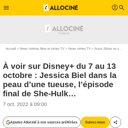
profil
menu
search
Accueil
News cinéma, films et séries TV
News séries TV
Actus Séries en streaming
À voir sur Disney+ du 7 au 13
octobre : Jessica Biel dans la
peau d’une tueuse, l’épisode
final de She-Hulk…
7 oct. 2022 à 09:00
Ajoutez Allociné à vos sources préférées
Suivez-nous
Partag