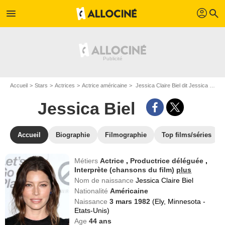
profil
menu
search
Accueil
Stars
Actrices
Actrice américaine
Jessica Claire Biel dit Jessica Biel
Jessica Biel
Accueil
Biographie
Filmographie
Top films/séries
Métiers
Actrice
,
Productrice déléguée
,
Interprète (chansons du film)
plus
Nom de naissance
Jessica Claire Biel
Nationalité
Américaine
Naissance
3 mars 1982
(Ely, Minnesota -
Etats-Unis)
Age
44
ans