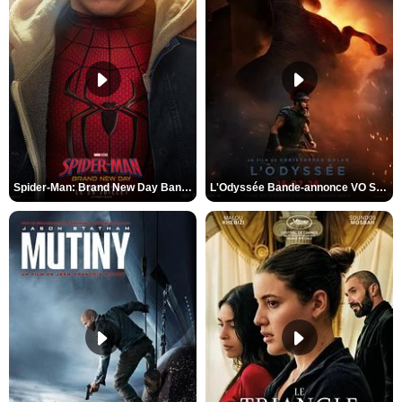
Spider-Man: Brand New Day Bande-annonce VO STFR
L'Odyssée Bande-annonce VO STFR