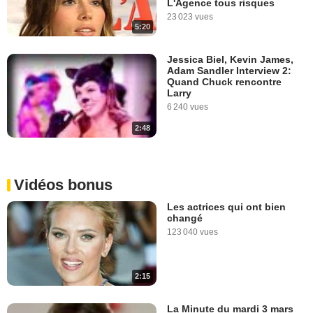
L'Agence tous risques
23 023 vues
5:20
Jessica Biel, Kevin James,
Adam Sandler Interview 2:
Quand Chuck rencontre
Larry
6 240 vues
2:48
Vidéos bonus
Les actrices qui ont bien
changé
123 040 vues
2:15
La Minute du mardi 3 mars