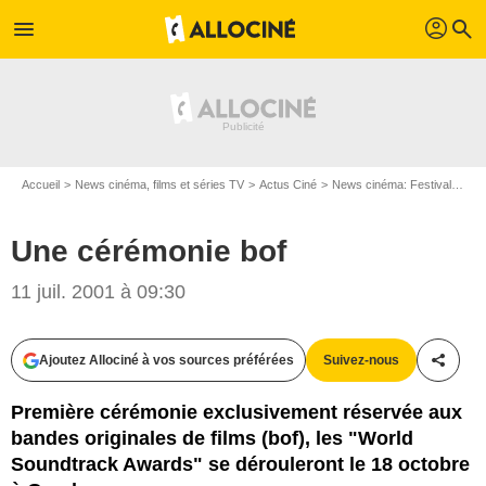
profil
menu
search
Accueil
News cinéma, films et séries TV
Actus Ciné
News cinéma: Festivals
Un
Une cérémonie bof
11 juil. 2001 à 09:30
Ajoutez Allociné à vos sources préférées
Suivez-nous
Partag
Première cérémonie exclusivement réservée aux
bandes originales de films (bof), les "World
Soundtrack Awards" se dérouleront le 18 octobre