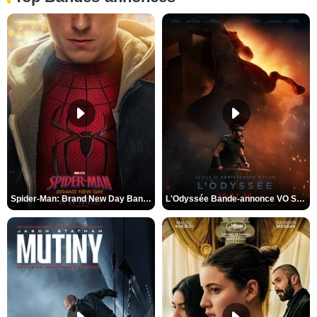
Spider-Man: Brand New Day Bande-annonce VO STFR
L'Odyssée Bande-annonce VO STFR