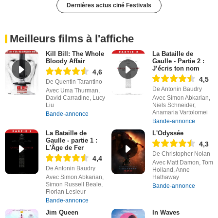
Dernières actus ciné Festivals
Meilleurs films à l'affiche
Kill Bill: The Whole
La Bataille de
Bloody Affair
Gaulle - Partie 2 :
J’écris ton nom
4,6
4,5
De Quentin Tarantino
De Antonin Baudry
Avec Uma Thurman,
David Carradine, Lucy
Avec Simon Abkarian,
Liu
Niels Schneider,
Anamaria Vartolomei
Bande-annonce
Bande-annonce
La Bataille de
L'Odyssée
Gaulle - partie 1 :
4,3
L'Âge de Fer
De Christopher Nolan
4,4
Avec Matt Damon, Tom
De Antonin Baudry
Holland, Anne
Avec Simon Abkarian,
Hathaway
Simon Russell Beale,
Bande-annonce
Florian Lesieur
Bande-annonce
Jim Queen
In Waves