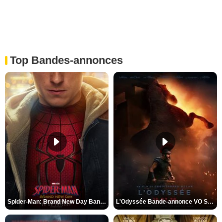
Top Bandes-annonces
Spider-Man: Brand New Day Bande-annonce VO STFR
L'Odyssée Bande-annonce VO STFR