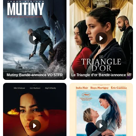
Mutiny Bande-annonce VO STFR
Le Triangle d'or Bande-annonce VF