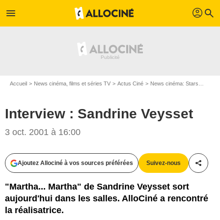
profil
menu
search
Accueil
News cinéma, films et séries TV
Actus Ciné
News cinéma: Stars
Inter
Interview : Sandrine Veysset
3 oct. 2001 à 16:00
Ajoutez Allociné à vos sources préférées
Suivez-nous
Partag
"Martha... Martha" de Sandrine Veysset sort
aujourd'hui dans les salles. AlloCiné a rencontré
la réalisatrice.