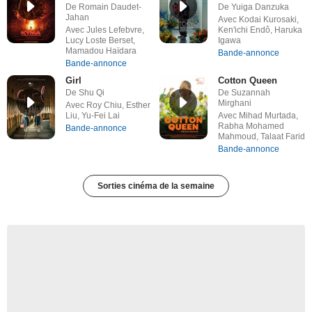
De Romain Daudet-
De Yuiga Danzuka
Jahan
Avec Kodai Kurosaki,
Avec Jules Lefebvre,
Ken'ichi Endô, Haruka
Lucy Loste Berset,
Igawa
Mamadou Haïdara
Bande-annonce
Bande-annonce
Girl
Cotton Queen
De Shu Qi
De Suzannah
Mirghani
Avec Roy Chiu, Esther
Liu, Yu-Fei Lai
Avec Mihad Murtada,
Rabha Mohamed
Bande-annonce
Mahmoud, Talaat Farid
Bande-annonce
Sorties cinéma de la semaine