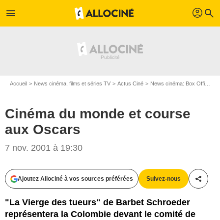
profil
menu
search
Accueil
News cinéma, films et séries TV
Actus Ciné
News cinéma: Box Office
Cinéma du monde et course
aux Oscars
7 nov. 2001 à 19:30
Ajoutez Allociné à vos sources préférées
Suivez-nous
Partag
"La Vierge des tueurs" de Barbet Schroeder
représentera la Colombie devant le comité de