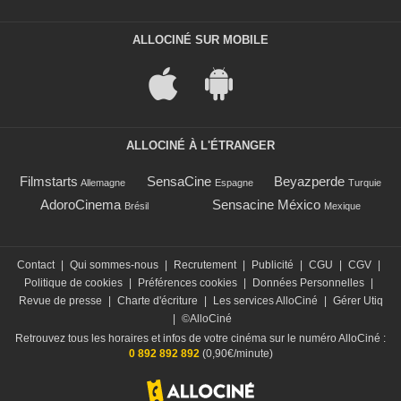
ALLOCINÉ SUR MOBILE
ALLOCINÉ À L'ÉTRANGER
Filmstarts
SensaCine
Beyazperde
Allemagne
Espagne
Turquie
AdoroCinema
Sensacine México
Brésil
Mexique
Contact
|
Qui sommes-nous
|
Recrutement
|
Publicité
|
CGU
|
CGV
|
Politique de cookies
|
Préférences cookies
|
Données Personnelles
|
Revue de presse
|
Charte d'écriture
|
Les services AlloCiné
|
Gérer Utiq
|
©AlloCiné
Retrouvez tous les horaires et infos de votre cinéma sur le numéro AlloCiné :
0 892 892 892
(0,90€/minute)