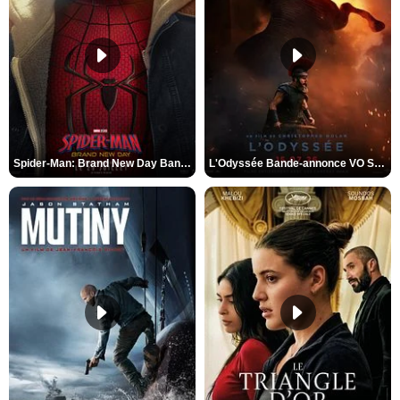
Spider-Man: Brand New Day Bande-annonce VO STFR
L'Odyssée Bande-annonce VO STFR