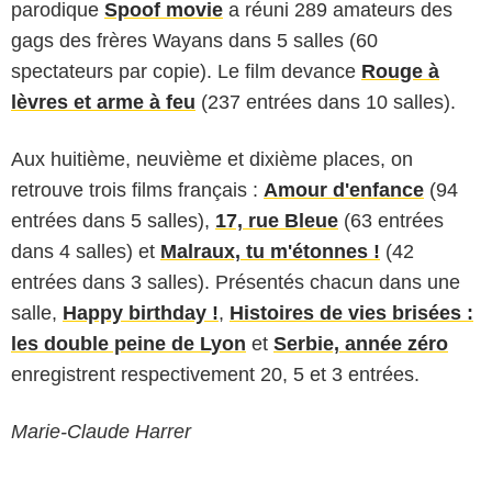
parodique
Spoof movie
a réuni 289 amateurs des
gags des frères Wayans dans 5 salles (60
spectateurs par copie). Le film devance
Rouge à
lèvres et arme à feu
(237 entrées dans 10 salles).
Aux huitième, neuvième et dixième places, on
retrouve trois films français :
Amour d'enfance
(94
entrées dans 5 salles),
17, rue Bleue
(63 entrées
dans 4 salles) et
Malraux, tu m'étonnes !
(42
entrées dans 3 salles). Présentés chacun dans une
salle,
Happy birthday !
,
Histoires de vies brisées :
les double peine de Lyon
et
Serbie, année zéro
enregistrent respectivement 20, 5 et 3 entrées.
Marie-Claude Harrer