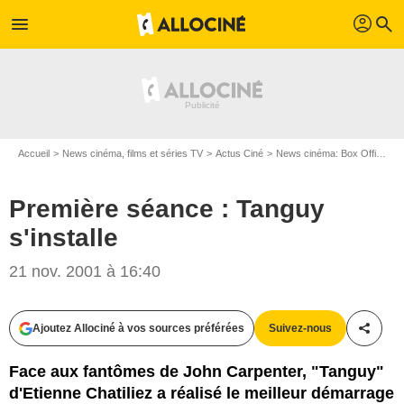
profil
menu
search
Accueil
News cinéma, films et séries TV
Actus Ciné
News cinéma: Box Office
P
Première séance : Tanguy
s'installe
21 nov. 2001 à 16:40
Ajoutez Allociné à vos sources préférées
Suivez-nous
Partag
Face aux fantômes de John Carpenter, "Tanguy"
d'Etienne Chatiliez a réalisé le meilleur démarrage