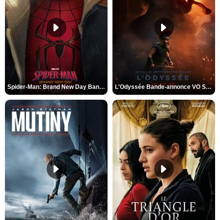
Spider-Man: Brand New Day Bande-annonce VO STFR
L'Odyssée Bande-annonce VO STFR