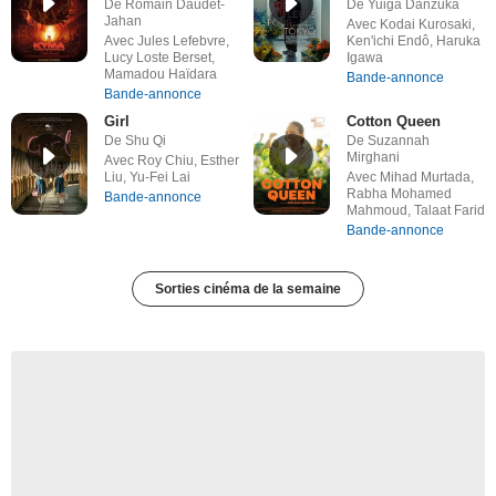
De Romain Daudet-
De Yuiga Danzuka
Jahan
Avec Kodai Kurosaki,
Avec Jules Lefebvre,
Ken'ichi Endô, Haruka
Lucy Loste Berset,
Igawa
Mamadou Haïdara
Bande-annonce
Bande-annonce
Girl
Cotton Queen
De Shu Qi
De Suzannah
Mirghani
Avec Roy Chiu, Esther
Liu, Yu-Fei Lai
Avec Mihad Murtada,
Rabha Mohamed
Bande-annonce
Mahmoud, Talaat Farid
Bande-annonce
Sorties cinéma de la semaine