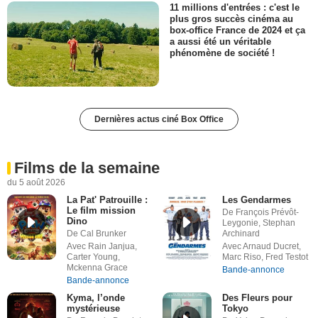
11 millions d'entrées : c'est le
plus gros succès cinéma au
box-office France de 2024 et ça
a aussi été un véritable
phénomène de société !
Dernières actus ciné Box Office
Films de la semaine
du 5 août 2026
La Pat' Patrouille :
Les Gendarmes
Le film mission
De François Prévôt-
Dino
Leygonie, Stephan
De Cal Brunker
Archinard
Avec Rain Janjua,
Avec Arnaud Ducret,
Carter Young,
Marc Riso, Fred Testot
Mckenna Grace
Bande-annonce
Bande-annonce
Kyma, l’onde
Des Fleurs pour
mystérieuse
Tokyo