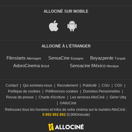
ALLOCINÉ SUR MOBILE
ALLOCINÉ À L'ÉTRANGER
Filmstarts
SensaCine
Beyazperde
Allemagne
Espagne
Turquie
AdoroCinema
Sensacine México
Brésil
Mexique
Contact
|
Qui sommes-nous
|
Recrutement
|
Publicité
|
CGU
|
CGV
|
Politique de cookies
|
Préférences cookies
|
Données Personnelles
|
Revue de presse
|
Charte d'écriture
|
Les services AlloCiné
|
Gérer Utiq
|
©AlloCiné
Retrouvez tous les horaires et infos de votre cinéma sur le numéro AlloCiné :
0 892 892 892
(0,90€/minute)