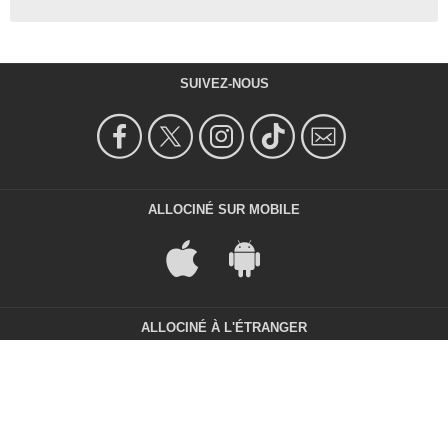
SUIVEZ-NOUS
ALLOCINÉ SUR MOBILE
ALLOCINÉ À L'ÉTRANGER
Filmstarts
SensaCine
Beyazperde
Allemagne
Espagne
Turquie
AdoroCinema
Sensacine México
Brésil
Mexique