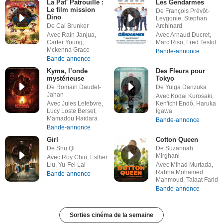
La Pat' Patrouille :
Les Gendarmes
Le film mission
De François Prévôt-
Dino
Leygonie, Stephan
De Cal Brunker
Archinard
Avec Rain Janjua,
Avec Arnaud Ducret,
Carter Young,
Marc Riso, Fred Testot
Mckenna Grace
Bande-annonce
Bande-annonce
Kyma, l’onde
Des Fleurs pour
mystérieuse
Tokyo
De Romain Daudet-
De Yuiga Danzuka
Jahan
Avec Kodai Kurosaki,
Avec Jules Lefebvre,
Ken'ichi Endô, Haruka
Lucy Loste Berset,
Igawa
Mamadou Haïdara
Bande-annonce
Bande-annonce
Girl
Cotton Queen
De Shu Qi
De Suzannah
Mirghani
Avec Roy Chiu, Esther
Liu, Yu-Fei Lai
Avec Mihad Murtada,
Rabha Mohamed
Bande-annonce
Mahmoud, Talaat Farid
Bande-annonce
Sorties cinéma de la semaine