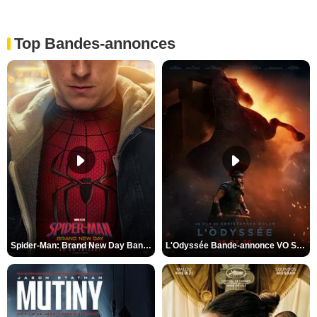
Top Bandes-annonces
Spider-Man: Brand New Day Bande-annonce VO STFR
L'Odyssée Bande-annonce VO STFR