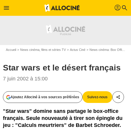
profil
menu
search
Accueil
News cinéma, films et séries TV
Actus Ciné
News cinéma: Box Office
S
Star wars et le désert français
7 juin 2002 à 15:00
Ajoutez Allociné à vos sources préférées
Suivez-nous
Partag
"Star wars" domine sans partage le box-office
français. Seule nouveauté à tirer son épingle du
jeu : "Calculs meurtriers" de Barbet Schroeder.