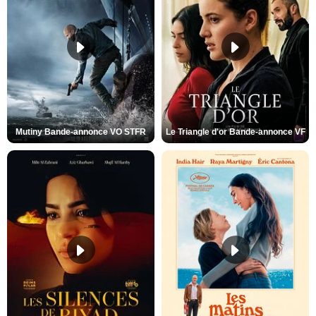
Mutiny Bande-annonce VO STFR
Le Triangle d'or Bande-annonce VF