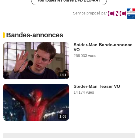
Voir toutes les offres DVD BLU-RAY
Service proposé par
Bandes-annonces
Spider-Man Bande-annonce
VO
268 033 vues
1:11
Spider-Man Teaser VO
14 174 vues
1:08