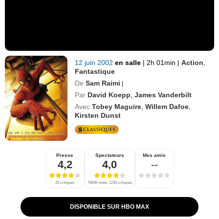
12 juin 2002
en salle
|
2h 01min
|
Action
,
Fantastique
De
Sam Raimi
|
Par
David Koepp
,
James Vanderbilt
Avec
Tobey Maguire
,
Willem Dafoe
,
Kirsten Dunst
Presse
Spectateurs
Mes amis
4,2
4,0
--
25 critiques
76836 notes, 1230 critiques
DISPONIBLE SUR HBO MAX