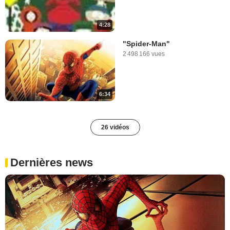
4:28
"Spider-Man"
2 498 166 vues
6:34
26 vidéos
Dernières news