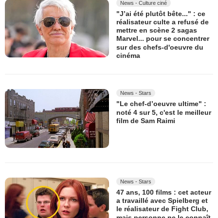
News - Culture ciné
"J’ai été plutôt bête..." : ce
réalisateur culte a refusé de
mettre en scène 2 sagas
Marvel... pour se concentrer
sur des chefs-d'oeuvre du
cinéma
News - Stars
"Le chef-d’oeuvre ultime" :
noté 4 sur 5, c'est le meilleur
film de Sam Raimi
News - Stars
47 ans, 100 films : cet acteur
a travaillé avec Spielberg et
le réalisateur de Fight Club,
mais personne ne le connaît