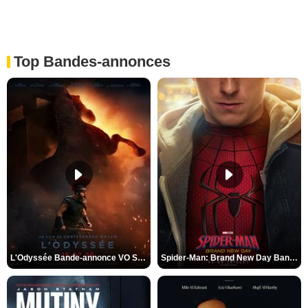
Top Bandes-annonces
L'Odyssée Bande-annonce VO STFR
Spider-Man: Brand New Day Bande-annonce VO STFR