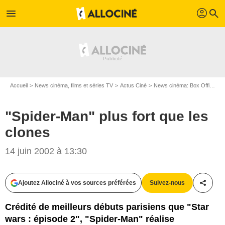
profil
menu
search
Accueil
News cinéma, films et séries TV
Actus Ciné
News cinéma: Box Office
"
"Spider-Man" plus fort que les
clones
14 juin 2002 à 13:30
Ajoutez Allociné à vos sources préférées
Suivez-nous
Partag
Crédité de meilleurs débuts parisiens que "Star
wars : épisode 2", "Spider-Man" réalise