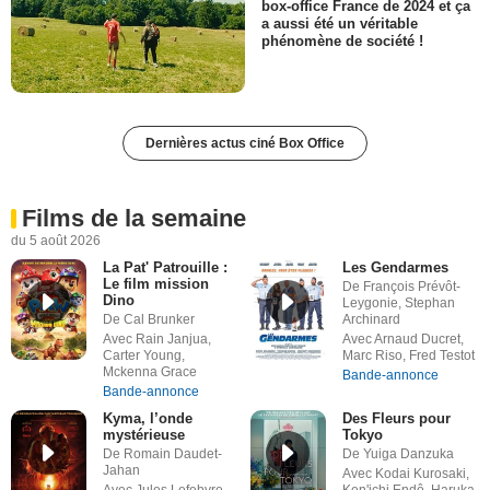
box-office France de 2024 et ça
a aussi été un véritable
phénomène de société !
Dernières actus ciné Box Office
Films de la semaine
du 5 août 2026
La Pat' Patrouille :
Les Gendarmes
Le film mission
De François Prévôt-
Dino
Leygonie, Stephan
De Cal Brunker
Archinard
Avec Rain Janjua,
Avec Arnaud Ducret,
Carter Young,
Marc Riso, Fred Testot
Mckenna Grace
Bande-annonce
Bande-annonce
Kyma, l’onde
Des Fleurs pour
mystérieuse
Tokyo
De Romain Daudet-
De Yuiga Danzuka
Jahan
Avec Kodai Kurosaki,