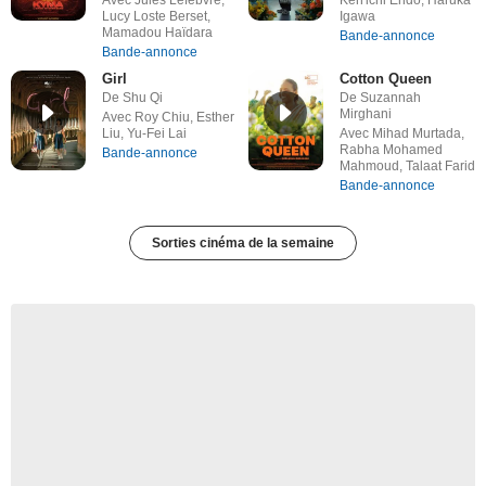
Avec Jules Lefebvre,
Ken'ichi Endô, Haruka
Lucy Loste Berset,
Igawa
Mamadou Haïdara
Bande-annonce
Bande-annonce
Girl
Cotton Queen
De Shu Qi
De Suzannah
Mirghani
Avec Roy Chiu, Esther
Liu, Yu-Fei Lai
Avec Mihad Murtada,
Rabha Mohamed
Bande-annonce
Mahmoud, Talaat Farid
Bande-annonce
Sorties cinéma de la semaine