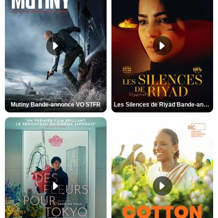
Mutiny Bande-annonce VO STFR
Les Silences de Riyad Bande-annonce VO STFR