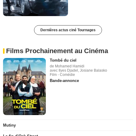
Dernières actus ciné Tournages
Films Prochainement au Cinéma
Tombé du ciel
de Mohamed Hamidi
avec Ilyes Djadel, Josiane Balasko
Film - Comédie
Bande-annonce
Mutiny