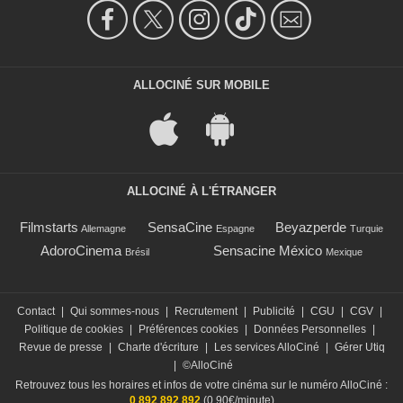
ALLOCINÉ SUR MOBILE
ALLOCINÉ À L'ÉTRANGER
Filmstarts
SensaCine
Beyazperde
Allemagne
Espagne
Turquie
AdoroCinema
Sensacine México
Brésil
Mexique
Contact
|
Qui sommes-nous
|
Recrutement
|
Publicité
|
CGU
|
CGV
|
Politique de cookies
|
Préférences cookies
|
Données Personnelles
|
Revue de presse
|
Charte d'écriture
|
Les services AlloCiné
|
Gérer Utiq
|
©AlloCiné
Retrouvez tous les horaires et infos de votre cinéma sur le numéro AlloCiné :
0 892 892 892
(0,90€/minute)