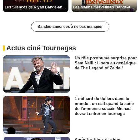
Les Silences de Riyad Bande-annonce VO STFR
Les Matins merveilleux Bande-annonce VF
Bandes-annonces à ne pas manquer
Actus ciné Tournages
Un rôle posthume surprise pour
Sam Neill : il sera au générique
de The Legend of Zelda !
1 milliard de dollars dans le
monde : on sait quand la suite
de l'immense succès Michael
devrait entrer en tournage
Après les films d'action,