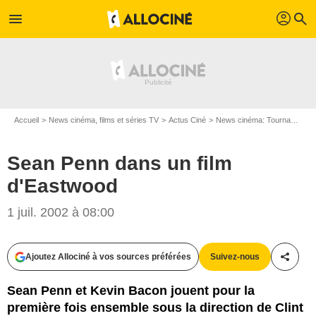
profil
menu
search
Accueil
News cinéma, films et séries TV
Actus Ciné
News cinéma: Tournages
Sean Penn dans un film
d'Eastwood
1 juil. 2002 à 08:00
Ajoutez Allociné à vos sources préférées
Suivez-nous
Partag
Sean Penn et Kevin Bacon jouent pour la
première fois ensemble sous la direction de Clint