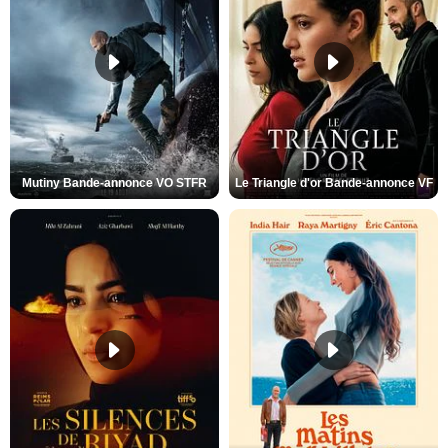
Mutiny Bande-annonce VO STFR
Le Triangle d'or Bande-annonce VF