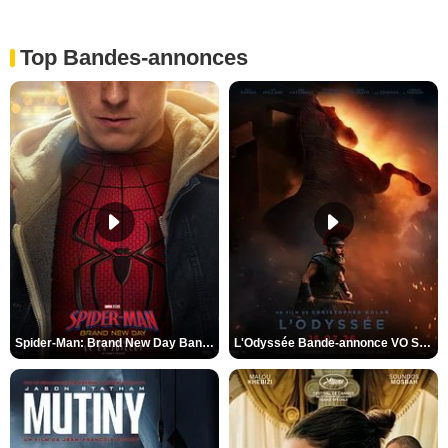
Top Bandes-annonces
Spider-Man: Brand New Day Bande-annonce VO STFR
L'Odyssée Bande-annonce VO STFR