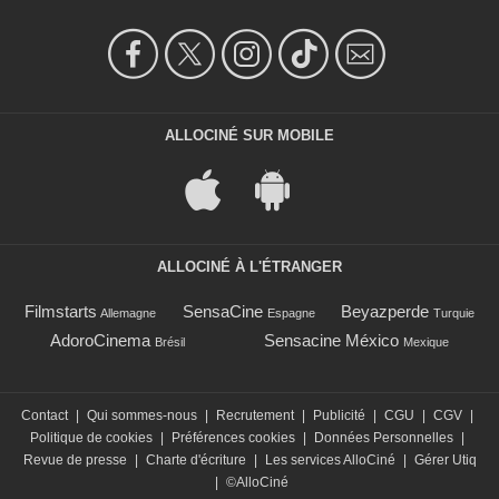
ALLOCINÉ SUR MOBILE
ALLOCINÉ À L'ÉTRANGER
Filmstarts
SensaCine
Beyazperde
Allemagne
Espagne
Turquie
AdoroCinema
Sensacine México
Brésil
Mexique
Contact
|
Qui sommes-nous
|
Recrutement
|
Publicité
|
CGU
|
CGV
|
Politique de cookies
|
Préférences cookies
|
Données Personnelles
|
Revue de presse
|
Charte d'écriture
|
Les services AlloCiné
|
Gérer Utiq
|
©AlloCiné