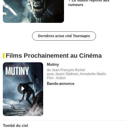
? Le studio répond aux
rumeurs
Dernières actus ciné Tournages
Films Prochainement au Cinéma
Mutiny
de Jean-François Richet
avec Jason Statham, Annabelle Wallis
Film - Action
Bande-annonce
Tombé du ciel