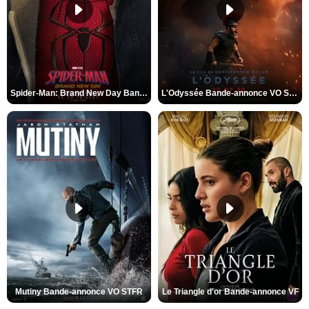
Spider-Man: Brand New Day Bande-annonce VO STFR
L'Odyssée Bande-annonce VO STFR
Mutiny Bande-annonce VO STFR
Le Triangle d'or Bande-annonce VF