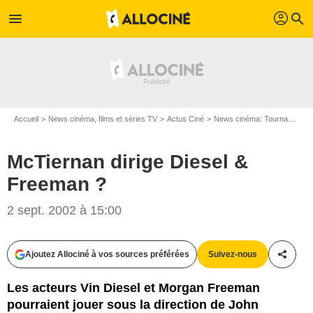
profil
menu
search
Accueil
News cinéma, films et séries TV
Actus Ciné
News cinéma: Tournages
McTiernan dirige Diesel &
Freeman ?
2 sept. 2002 à 15:00
Ajoutez Allociné à vos sources préférées
Suivez-nous
Partag
Les acteurs Vin Diesel et Morgan Freeman
pourraient jouer sous la direction de John