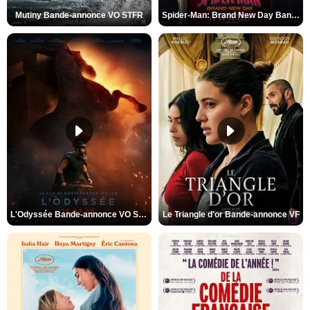
Mutiny Bande-annonce VO STFR
Spider-Man: Brand New Day Bande-annonce VO STFR
L'Odyssée Bande-annonce VO STFR
Le Triangle d'or Bande-annonce VF