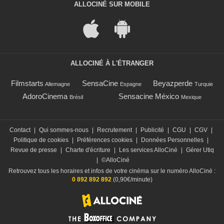
ALLOCINÉ SUR MOBILE
ALLOCINÉ À L'ÉTRANGER
Filmstarts
SensaCine
Beyazperde
Allemagne
Espagne
Turquie
AdoroCinema
Sensacine México
Brésil
Mexique
Contact
|
Qui sommes-nous
|
Recrutement
|
Publicité
|
CGU
|
CGV
|
Politique de cookies
|
Préférences cookies
|
Données Personnelles
|
Revue de presse
|
Charte d'écriture
|
Les services AlloCiné
|
Gérer Utiq
|
©AlloCiné
Retrouvez tous les horaires et infos de votre cinéma sur le numéro AlloCiné :
0 892 892 892
(0,90€/minute)