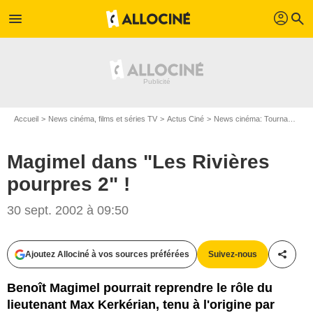
profil
menu
search
Accueil
News cinéma, films et séries TV
Actus Ciné
News cinéma: Tournages
Magimel dans "Les Rivières
pourpres 2" !
30 sept. 2002 à 09:50
Ajoutez Allociné à vos sources préférées
Suivez-nous
Partag
Benoît Magimel pourrait reprendre le rôle du
lieutenant Max Kerkérian, tenu à l'origine par