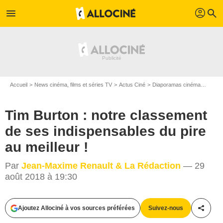
profil
menu
search
Accueil
News cinéma, films et séries TV
Actus Ciné
Diaporamas cinéma
Tim Bu
Tim Burton : notre classement
de ses indispensables du pire
au meilleur !
Par
Jean-Maxime Renault & La Rédaction
— 29
août 2018 à 19:30
Ajoutez Allociné à vos sources préférées
Suivez-nous
Partag