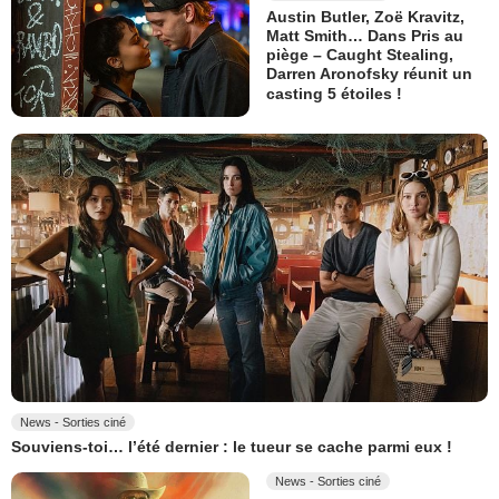
Austin Butler, Zoë Kravitz,
Matt Smith… Dans Pris au
piège – Caught Stealing,
Darren Aronofsky réunit un
casting 5 étoiles !
News - Sorties ciné
Souviens-toi… l’été dernier : le tueur se cache parmi eux !
News - Sorties ciné