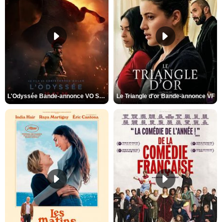
L'Odyssée Bande-annonce VO STFR
Le Triangle d'or Bande-annonce VF