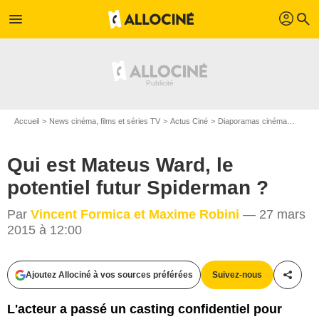
profil
menu
search
Accueil
News cinéma, films et séries TV
Actus Ciné
Diaporamas cinéma
Qui es
Qui est Mateus Ward, le
potentiel futur Spiderman ?
Par
Vincent Formica et Maxime Robini
— 27 mars
2015 à 12:00
Ajoutez Allociné à vos sources préférées
Suivez-nous
Partag
Bestimage
L'acteur a passé un casting confidentiel pour