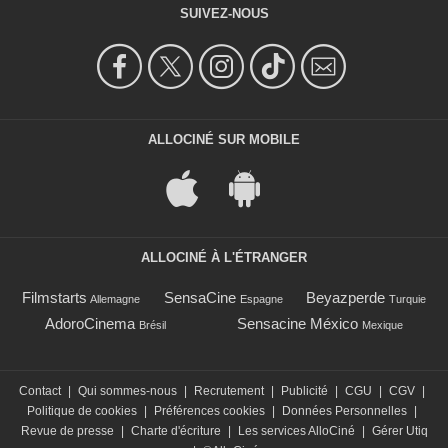
SUIVEZ-NOUS
ALLOCINÉ SUR MOBILE
ALLOCINÉ À L'ÉTRANGER
Filmstarts
SensaCine
Beyazperde
Allemagne
Espagne
Turquie
AdoroCinema
Sensacine México
Brésil
Mexique
Contact
|
Qui sommes-nous
|
Recrutement
|
Publicité
|
CGU
|
CGV
|
Politique de cookies
|
Préférences cookies
|
Données Personnelles
|
Revue de presse
|
Charte d'écriture
|
Les services AlloCiné
|
Gérer Utiq