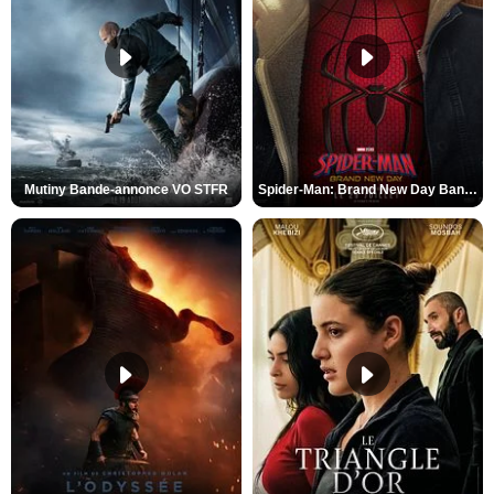
Mutiny Bande-annonce VO STFR
Spider-Man: Brand New Day Bande-annonce VO STFR