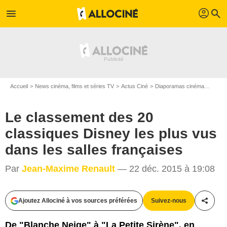
profil
menu
search
Accueil
News cinéma, films et séries TV
Actus Ciné
Diaporamas cinéma
Le cla
Le classement des 20
classiques Disney les plus vus
dans les salles françaises
Par
Jean-Maxime Renault
— 22 déc. 2015 à 19:08
Ajoutez Allociné à vos sources préférées
Suivez-nous
Partag
De "Blanche Neige" à "La Petite Sirène", en