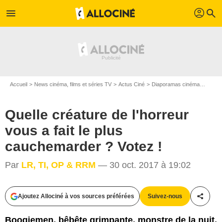
profil
menu
search
Accueil
News cinéma, films et séries TV
Actus Ciné
Diaporamas cinéma
Quelle
Quelle créature de l'horreur
vous a fait le plus
cauchemarder ? Votez !
Par
LR, TI, OP & RRM
— 30 oct. 2017 à 19:02
Ajoutez Allociné à vos sources préférées
Suivez-nous
Partag
D.R.
Boogiemen, bêbête grimpante, monstre de la nuit,