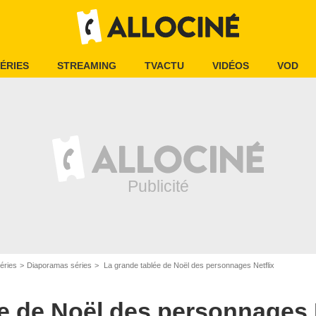
ÉRIES
STREAMING
TVACTU
VIDÉOS
VOD
éries
Diaporamas séries
La grande tablée de Noël des personnages Netflix
e de Noël des personnages N