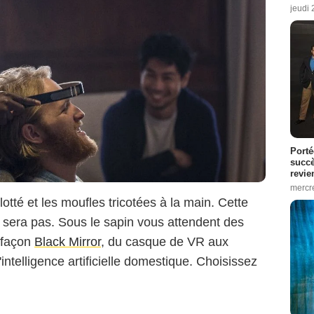
jeudi
Porté
succè
revie
mercre
otté et les moufles tricotées à la main. Cette
sera pas. Sous le sapin vous attendent des
e façon
Black Mirror
, du casque de VR aux
'intelligence artificielle domestique. Choisissez