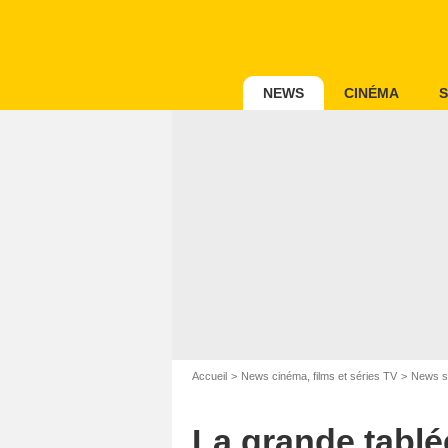
NEWS
CINÉMA
S
Accueil
News cinéma, films et séries TV
News s
La grande tablé