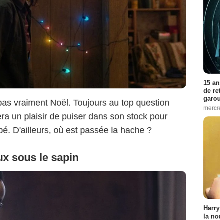
15 an
de re
garo
 pas vraiment Noël. Toujours au top question
mercre
ra un plaisir de puiser dans son stock pour
é. D'ailleurs, où est passée la hache ?
ux sous le sapin
Harry
la no