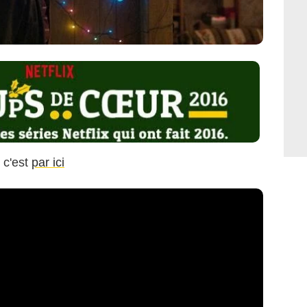
, c'est
par ici