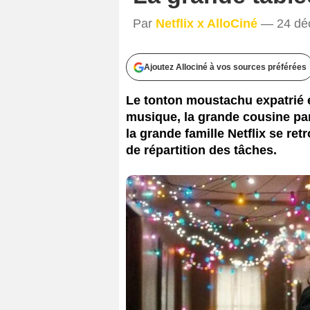
Par
Netflix x AlloCiné
— 24 déc
Ajoutez Allociné à vos sources préférées
Le tonton moustachu expatrié e
musique, la grande cousine par 
la grande famille Netflix se re
de répartition des tâches.