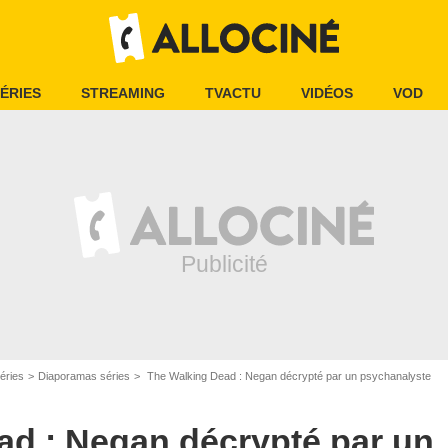
ÉRIES
STREAMING
TVACTU
VIDÉOS
VOD
éries
Diaporamas séries
The Walking Dead : Negan décrypté par un psychanalyste
ad : Negan décrypté par un