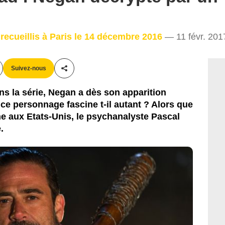
AMC
recueillis à Paris le 14 décembre 2016
— 11 févr. 201
Suivez-nous
Partager cet article
 la série, Negan a dès son apparition
i ce personnage fascine t-il autant ? Alors que
e aux Etats-Unis, le psychanalyste Pascal
.