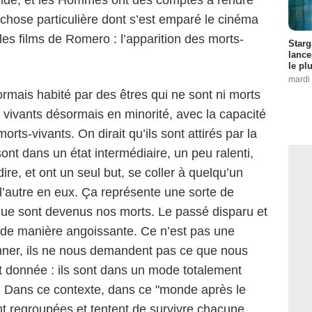
e chose particulière dont s’est emparé le cinéma
es films de Romero : l’apparition des morts-
Starg
lance
le pl
mardi 
ormais habité par des êtres qui ne sont ni morts
s vivants désormais en minorité, avec la capacité
orts-vivants. On dirait qu’ils sont attirés par la
s sont dans un état intermédiaire, un peu ralenti,
 dire, et ont un seul but, se coller à quelqu’un
AMC
 l’autre en eux. Ça représente une sorte de
que sont devenus nos morts. Le passé disparu et
s de manière angoissante. Ce n’est pas une
nner, ils ne nous demandent pas ce que nous
ont donnée : ils sont dans un mode totalement
r. Dans ce contexte, dans ce "monde après le
 regroupées et tentent de survivre chacune