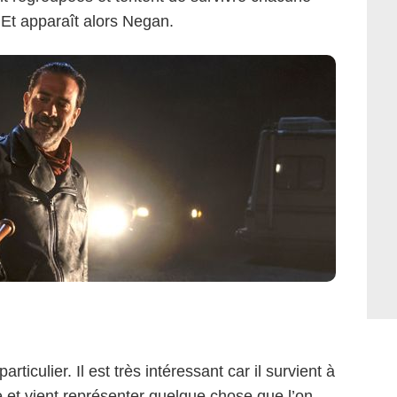
Et apparaît alors Negan.
ticulier. Il est très intéressant car il survient à
re et vient représenter quelque chose que l’on