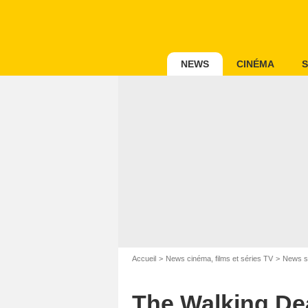
NEWS
CINÉMA
S
Accueil
News cinéma, films et séries TV
News s
The Walking De