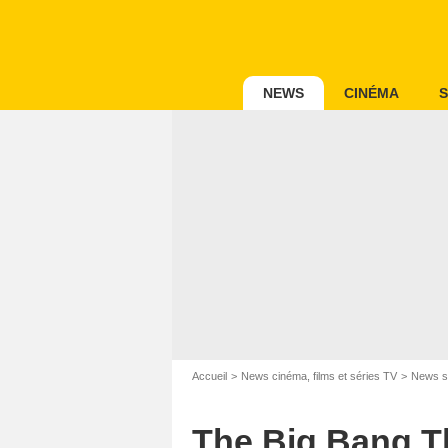
NEWS
CINÉMA
S
Accueil
News cinéma, films et séries TV
News s
The Big Bang T