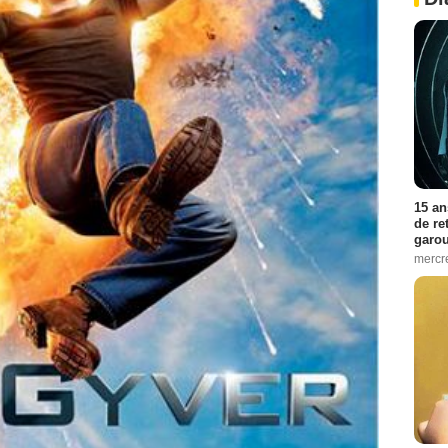
15 an
de re
garo
mercre