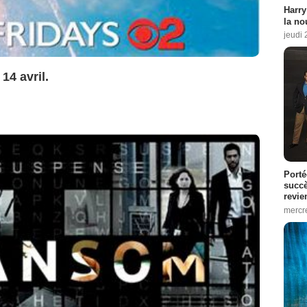
Harry
la no
jeudi
14 avril.
Porté
succè
revie
mercre