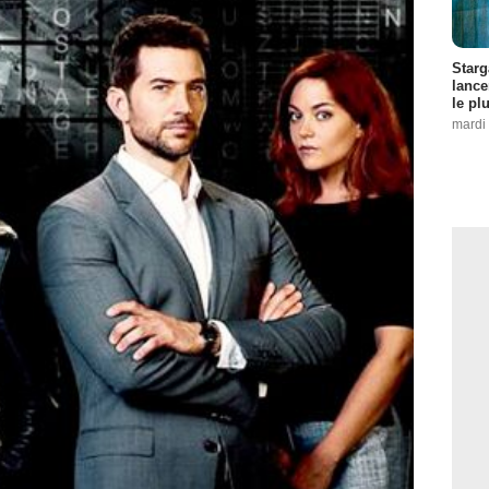
Starg
lance
le pl
mardi 