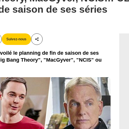
CBS
 de saison de ses séries
Suivez-nous
Partager cet article
oilé le planning de fin de saison de ses
 Big Bang Theory", "MacGyver", "NCIS" ou