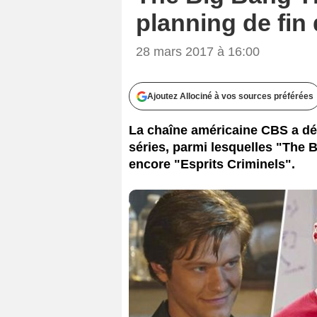
planning de fin
28 mars 2017 à 16:00
Ajoutez Allociné à vos sources préférées
La chaîne américaine CBS a dév
séries, parmi lesquelles "The
encore "Esprits Criminels".