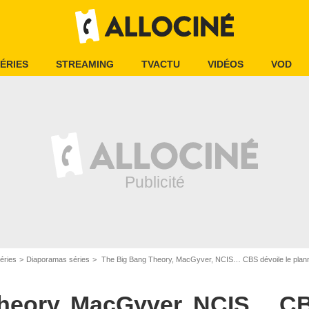
ÉRIES
STREAMING
TVACTU
VIDÉOS
VOD
éries
Diaporamas séries
The Big Bang Theory, MacGyver, NCIS… CBS dévoile le planni
heory, MacGyver, NCIS… CBS