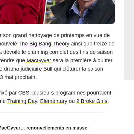
 son grand nettoyage de printemps en vue de
enouvelé
The Big Bang Theory
ainsi que treize de
a dévoilé le planning complet des fins de saison
prendre que
MacGyver
sera la première à quitter
 le drama judiciaire
Bull
qui clôturer la saison
23 mai prochain.
 fixé par CBS, plusieurs programmes pourraient
mme
Training Day
,
Elementary
ou
2 Broke Girls
.
, MacGyver… renouvellements en masse