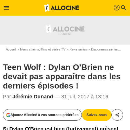
profil
menu
search
Accueil
News cinéma, films et séries TV
News séries
Diaporamas séries
Teen 
Teen Wolf : Dylan O'Brien ne
devait pas apparaître dans les
derniers épisodes !
Par
Jérémie Dunand
— 31 juil. 2017 à 13:16
Ajoutez Allociné à vos sources préférées
Suivez-nous
Partag
MTV
Si Dylan O'Brien est bien (furtivement) présent