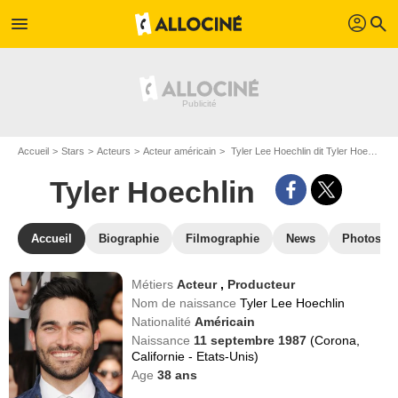
profil
menu
search
Accueil
Stars
Acteurs
Acteur américain
Tyler Lee Hoechlin dit Tyler Hoechlin
Tyler Hoechlin
Accueil
Biographie
Filmographie
News
Photos
Métiers
Acteur
,
Producteur
Nom de naissance
Tyler Lee Hoechlin
Nationalité
Américain
Naissance
11 septembre 1987
(Corona,
Californie - Etats-Unis)
Age
38
ans