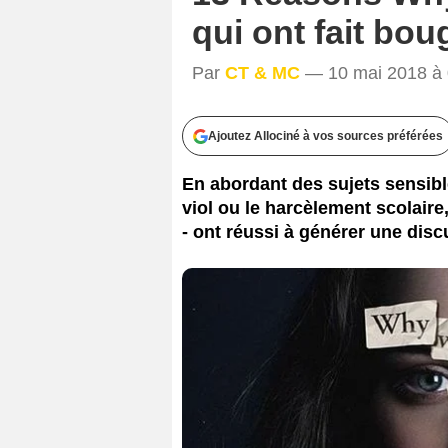
qui ont fait bou
Par
CT & MC
— 10 mai 2018 à 
Ajoutez Allociné à vos sources préférées
En abordant des sujets sensib
viol ou le harcèlement scolair
- ont réussi à générer une disc