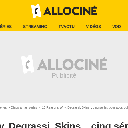
ÉRIES
STREAMING
TVACTU
VIDÉOS
VOD
éries
Diaporamas séries
13 Reasons Why, Degrassi, Skins... cinq séries pour ados qui 
 Degrassi, Skins... cinq sé