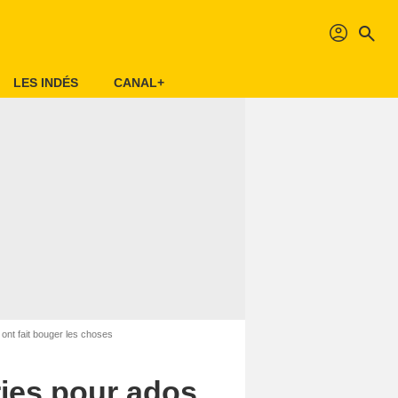
profil
search
LES INDÉS
CANAL+
ont fait bouger les choses
ries pour ados