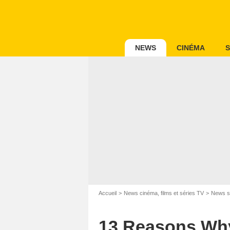
NEWS
CINÉMA
S
Accueil
News cinéma, films et séries TV
News s
13 Reasons Why,