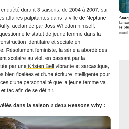
 enquêté durant 3 saisons, de 2004 à 2007, sur
es affaires palpitantes dans la ville de Neptune
Starg
lance
uffy
, acclamée par
Joss Whedon
himself,
le pl
mardi 
uestionne le statut de jeune femme dans la
onstruction identitaire et sociale en
ale. Résolument féministe, la série a abordé des
nt scolaire au viol, en passant par la
rtée par une
Kristen Bell
vibrante et sarcastique,
s bien ficelées et d'une écriture intelligente pour
nces d'une personnalité que la jeune femme va
t fac afin de se définir.
vélés dans la saison 2 de13 Reasons Why :