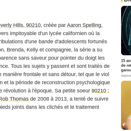
verly Hills, 90210
, créée par
Aaron Spelling
,
vers impitoyable d'un lycée californien où la
s tribulations d'une bande d'adolescents fortunés
n, Brenda, Kelly et compagnie, la série a su
parence sans saveur pour pointer du doigt les
15 an
de re
ce. Tous les sujets y passent et sont traités de
garo
manière frontale et sans détour, tel que le viol
mercre
ion et la période de reconstruction psychologique
te révolution à l'époque. Sa petite soeur
90210 :
Rob Thomas
de 2008 à 2013, a tenté de suivre
ds joints dans les clichés et le traitement