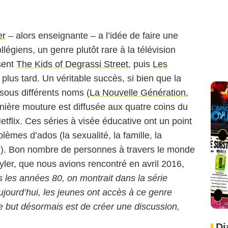
er
– alors enseignante – a l’idée de faire une
légiens, un genre plutôt rare à la télévision
sent
The Kids of Degrassi Street
, puis
Les
lus tard. Un véritable succès, si bien que la
 sous différents noms (
La Nouvelle Génération
,
rnière mouture est diffusée aux quatre coins du
flix. Ces séries à visée éducative ont un point
èmes d’ados (la sexualité, la famille, la
lte). Bon nombre de personnes à travers le monde
yler, que nous avions rencontré en avril 2016,
 les années 80, on montrait dans la série
ujourd’hui, les jeunes ont accès à ce genre
Le but désormais est de créer une discussion,
Di