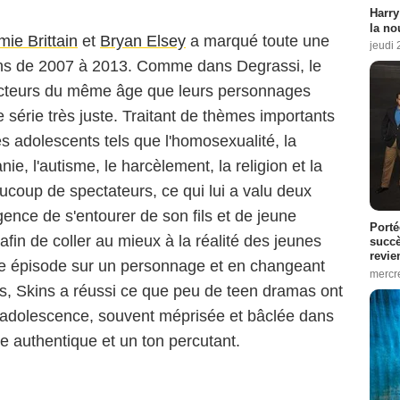
Harry
la no
mie Brittain
et
Bryan Elsey
a marqué toute une
jeudi
ons de 2007 à 2013. Comme dans Degrassi, le
acteurs du même âge que leurs personnages
 série très juste. Traitant de thèmes importants
es adolescents tels que l'homosexualité, la
ie, l'autisme, le harcèlement, la religion et la
coup de spectateurs, ce qui lui a valu deux
gence de s'entourer de son fils et de jeune
Porté
 afin de coller au mieux à la réalité des jeunes
succè
revie
ue épisode sur un personnage et en changeant
mercre
ns, Skins a réussi ce que peu de teen dramas ont
 l'adolescence, souvent méprisée et bâclée dans
le authentique et un ton percutant.