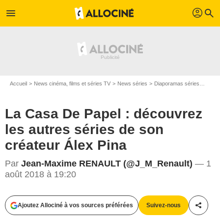
profil
menu
search
Accueil
News cinéma, films et séries TV
News séries
Diaporamas séries
La Ca
La Casa De Papel : découvrez
les autres séries de son
créateur Álex Pina
Par
Jean-Maxime RENAULT (@J_M_Renault)
— 1
août 2018 à 19:20
Ajoutez Allociné à vos sources préférées
Suivez-nous
Partag