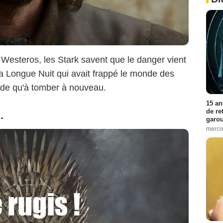
 Westeros, les Stark savent que le danger vient
la Longue Nuit qui avait frappé le monde des
de qu'à tomber à nouveau.
15 an
de re
.
garo
mercre