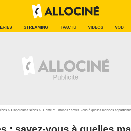
ÉRIES
STREAMING
TVACTU
VIDÉOS
VOD
éries
Diaporamas séries
Game of Thrones : savez-vous à quelles maisons appartienne
s : savez-vous à quelles m