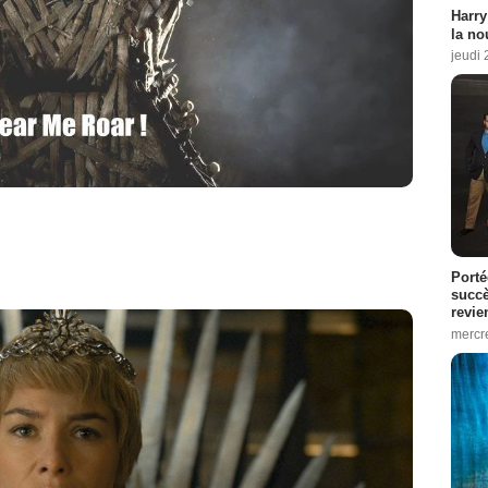
Harry
la no
jeudi
Porté
succè
revie
mercre