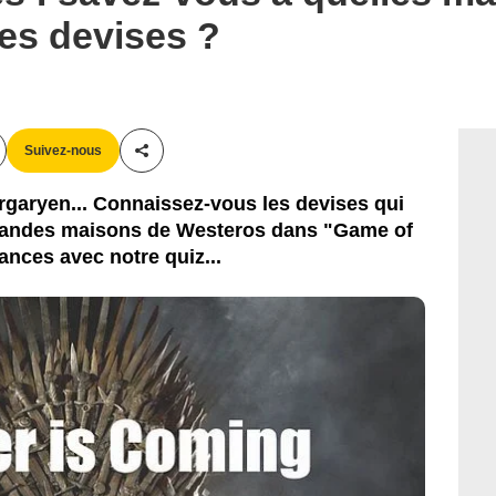
HBO
es devises ?
Suivez-nous
Partager cet article
argaryen... Connaissez-vous les devises qui
andes maisons de Westeros dans "Game of
nces avec notre quiz...