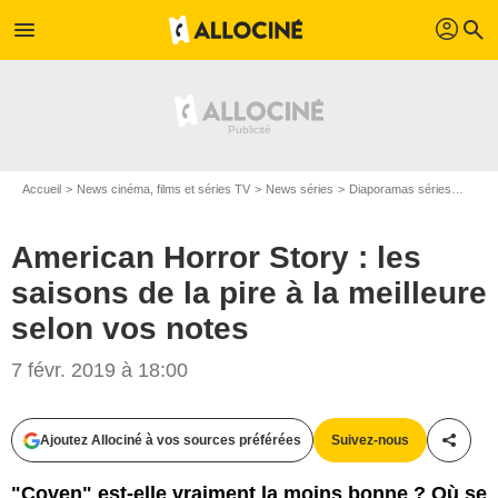
profil
menu
search
Accueil
News cinéma, films et séries TV
News séries
Diaporamas séries
Ameri
American Horror Story : les
saisons de la pire à la meilleure
selon vos notes
FX
7 févr. 2019 à 18:00
Ajoutez Allociné à vos sources préférées
Suivez-nous
Partag
"Coven" est-elle vraiment la moins bonne ? Où se