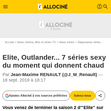
profil
menu
search
Accueil
News cinéma, films et séries TV
News séries
Diaporamas séries
Elite
Elite, Outlander... 7 séries sexy
du moment qui donnent chaud
Par
Jean-Maxime RENAULT (@J_M_Renault)
—
18 sept. 2019 à 18:17
Ajoutez Allociné à vos sources préférées
Suivez-nous
Partag
Vous venez de terminer la saison 2 d'"Elite" sur