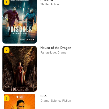
1
Thriller
,
Action
House of the Dragon
2
Fantastique
,
Drame
Silo
3
Drame
,
Science Fiction