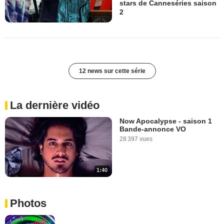
stars de Canneséries saison
2
12 news sur cette série
La dernière vidéo
Now Apocalypse - saison 1
Bande-annonce VO
28 397 vues
1:40
Photos