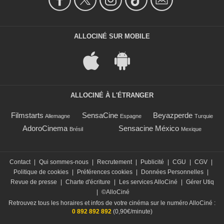
ALLOCINÉ SUR MOBILE
ALLOCINÉ À L'ÉTRANGER
Filmstarts
SensaCine
Beyazperde
Allemagne
Espagne
Turquie
AdoroCinema
Sensacine México
Brésil
Mexique
Contact
|
Qui sommes-nous
|
Recrutement
|
Publicité
|
CGU
|
CGV
|
Politique de cookies
|
Préférences cookies
|
Données Personnelles
|
Revue de presse
|
Charte d'écriture
|
Les services AlloCiné
|
Gérer Utiq
|
©AlloCiné
Retrouvez tous les horaires et infos de votre cinéma sur le numéro AlloCiné :
0 892 892 892
(0,90€/minute)