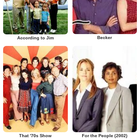
Becker
According to Jim
That '70s Show
For the People (2002)