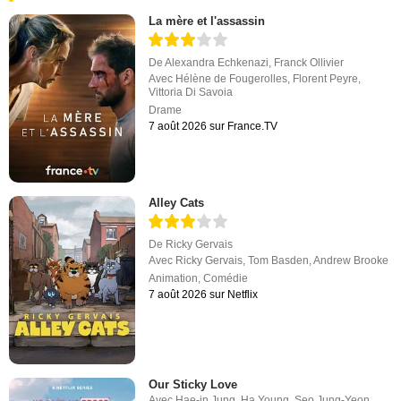
La mère et l'assassin
De
Alexandra Echkenazi
,
Franck Ollivier
Avec
Hélène de Fougerolles
,
Florent Peyre
,
Vittoria Di Savoia
Drame
7 août 2026 sur France.TV
Alley Cats
De
Ricky Gervais
Avec
Ricky Gervais
,
Tom Basden
,
Andrew Brooke
Animation
,
Comédie
7 août 2026 sur Netflix
Our Sticky Love
Avec
Hae-in Jung
,
Ha Young
,
Seo Jung-Yeon