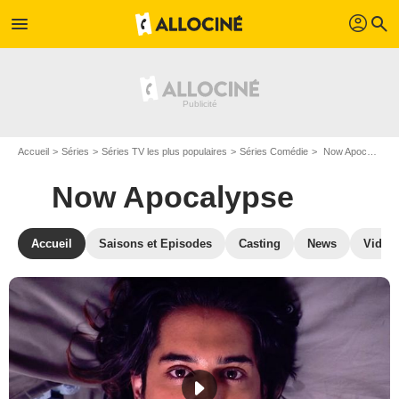
profil
menu
search
Accueil
Séries
Séries TV les plus populaires
Séries Comédie
Now Apocalypse
Now Apocalypse
Accueil
Saisons et Episodes
Casting
News
Vidéo