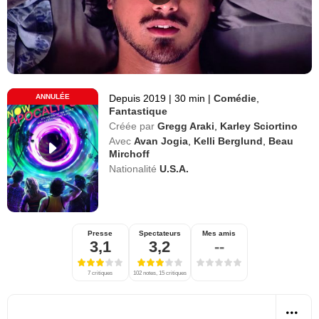
ANNULÉE
Depuis 2019
|
30 min
|
Comédie
,
Fantastique
Créée par
Gregg Araki
,
Karley Sciortino
Avec
Avan Jogia
,
Kelli Berglund
,
Beau
Mirchoff
Nationalité
U.S.A.
Presse
Spectateurs
Mes amis
3,1
3,2
--
7 critiques
102 notes, 15 critiques