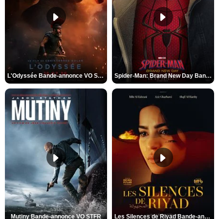
L'Odyssée Bande-annonce VO STFR
Spider-Man: Brand New Day Bande-annonce VO STFR
Mutiny Bande-annonce VO STFR
Les Silences de Riyad Bande-annonce VO STFR