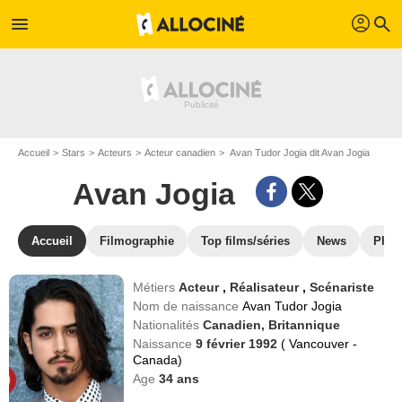
profil
menu
search
Accueil
Stars
Acteurs
Acteur canadien
Avan Tudor Jogia dit Avan Jogia
Avan Jogia
Accueil
Filmographie
Top films/séries
News
Phot
Métiers
Acteur
,
Réalisateur
,
Scénariste
Nom de naissance
Avan Tudor Jogia
Nationalités
Canadien,
Britannique
Naissance
9 février 1992
( Vancouver -
Canada)
Age
34
ans