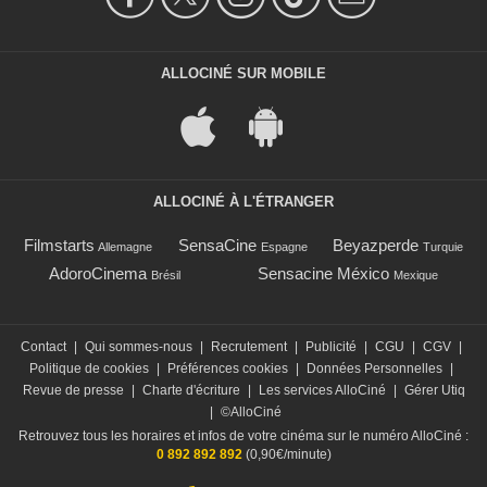
ALLOCINÉ SUR MOBILE
ALLOCINÉ À L'ÉTRANGER
Filmstarts
SensaCine
Beyazperde
Allemagne
Espagne
Turquie
AdoroCinema
Sensacine México
Brésil
Mexique
Contact
|
Qui sommes-nous
|
Recrutement
|
Publicité
|
CGU
|
CGV
|
Politique de cookies
|
Préférences cookies
|
Données Personnelles
|
Revue de presse
|
Charte d'écriture
|
Les services AlloCiné
|
Gérer Utiq
|
©AlloCiné
Retrouvez tous les horaires et infos de votre cinéma sur le numéro AlloCiné :
0 892 892 892
(0,90€/minute)