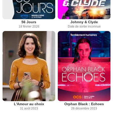
56 Jours
Johnny & Clyde
18 février 2026
Date de sortie inconnue
L'Amour au choix
Orphan Black : Echoes
31 août 2023
26 décembre 2023