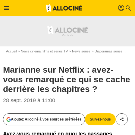
profil
menu
search
Accueil
News cinéma, films et séries TV
News séries
Diaporamas séries
Maria
Marianne sur Netflix : avez-
vous remarqué ce qui se cache
derrière les chapitres ?
Netflix / Capture d'écran
28 sept. 2019 à 11:00
Ajoutez Allociné à vos sources préférées
Suivez-nous
Partag
Avez-vous remarqué en quoi les passages