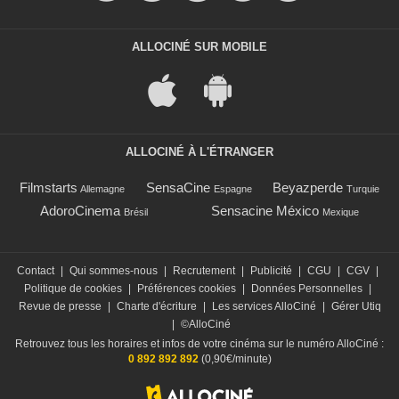
ALLOCINÉ SUR MOBILE
ALLOCINÉ À L'ÉTRANGER
Filmstarts
SensaCine
Beyazperde
Allemagne
Espagne
Turquie
AdoroCinema
Sensacine México
Brésil
Mexique
Contact
|
Qui sommes-nous
|
Recrutement
|
Publicité
|
CGU
|
CGV
|
Politique de cookies
|
Préférences cookies
|
Données Personnelles
|
Revue de presse
|
Charte d'écriture
|
Les services AlloCiné
|
Gérer Utiq
|
©AlloCiné
Retrouvez tous les horaires et infos de votre cinéma sur le numéro AlloCiné :
0 892 892 892
(0,90€/minute)