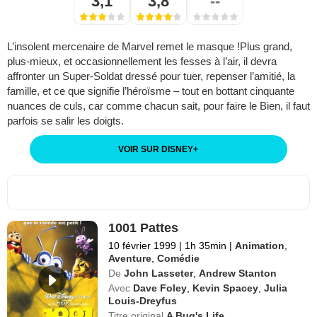
3,1
3,8
--
L’insolent mercenaire de Marvel remet le masque !Plus grand,
plus-mieux, et occasionnellement les fesses à l’air, il devra
affronter un Super-Soldat dressé pour tuer, repenser l’amitié, la
famille, et ce que signifie l’héroïsme – tout en bottant cinquante
nuances de culs, car comme chacun sait, pour faire le Bien, il faut
parfois se salir les doigts.
VOIR SUR DISNEY
+
1001 Pattes
10 février 1999
|
1h 35min
|
Animation
,
Aventure
,
Comédie
De
John Lasseter
,
Andrew Stanton
Avec
Dave Foley
,
Kevin Spacey
,
Julia
Louis-Dreyfus
Titre original
A Bug's Life