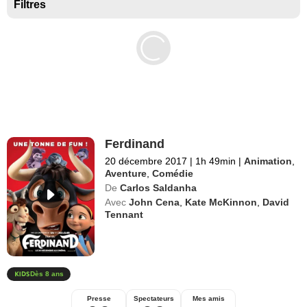
Séries exclusives Disney+
Filtres
Ferdinand
20 décembre 2017
|
1h 49min
|
Animation
,
Aventure
,
Comédie
De
Carlos Saldanha
Avec
John Cena
,
Kate McKinnon
,
David
Tennant
Dès 8 ans
Presse
Spectateurs
Mes amis