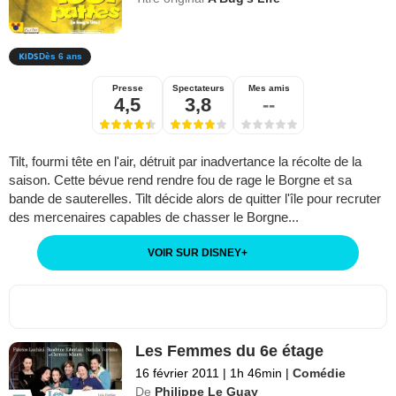
Dès 6 ans
Presse
Spectateurs
Mes amis
4,5
3,8
--
Tilt, fourmi tête en l'air, détruit par inadvertance la récolte de la
saison. Cette bévue rend rendre fou de rage le Borgne et sa
bande de sauterelles. Tilt décide alors de quitter l'île pour recruter
des mercenaires capables de chasser le Borgne...
VOIR SUR DISNEY
+
Les Femmes du 6e étage
16 février 2011
|
1h 46min
|
Comédie
De
Philippe Le Guay