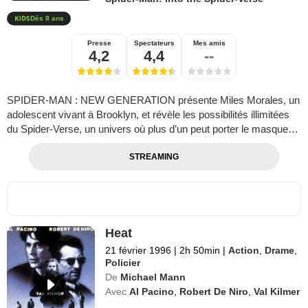
Dès 8 ans
Presse
Spectateurs
Mes amis
4,2
4,4
--
SPIDER-MAN : NEW GENERATION présente Miles Morales, un
adolescent vivant à Brooklyn, et révèle les possibilités illimitées
du Spider-Verse, un univers où plus d’un peut porter le masque…
STREAMING
Heat
21 février 1996
|
2h 50min
|
Action
,
Drame
,
Policier
De
Michael Mann
Avec
Al Pacino
,
Robert De Niro
,
Val Kilmer