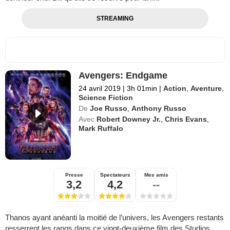
STREAMING
Avengers: Endgame
24 avril 2019
|
3h 01min
|
Action
,
Aventure
,
Science Fiction
De
Joe Russo
,
Anthony Russo
Avec
Robert Downey Jr.
,
Chris Evans
,
Mark Ruffalo
Presse
Spectateurs
Mes amis
3,2
4,2
--
Thanos ayant anéanti la moitié de l’univers, les Avengers restants
resserrent les rangs dans ce vingt-deuxième film des Studios