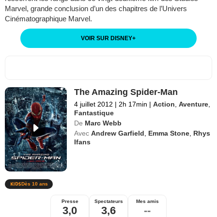
Marvel, grande conclusion d’un des chapitres de l’Univers
Cinématographique Marvel.
VOIR SUR DISNEY
+
The Amazing Spider-Man
4 juillet 2012
|
2h 17min
|
Action
,
Aventure
,
Fantastique
De
Marc Webb
Avec
Andrew Garfield
,
Emma Stone
,
Rhys
Ifans
Dès 10 ans
Presse
Spectateurs
Mes amis
3,0
3,6
--