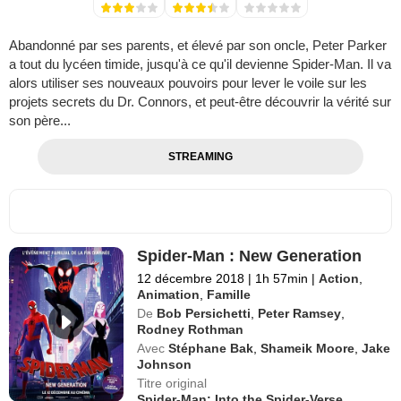
Abandonné par ses parents, et élevé par son oncle, Peter Parker
a tout du lycéen timide, jusqu'à ce qu'il devienne Spider-Man. Il va
alors utiliser ses nouveaux pouvoirs pour lever le voile sur les
projets secrets du Dr. Connors, et peut-être découvrir la vérité sur
son père...
STREAMING
Spider-Man : New Generation
12 décembre 2018
|
1h 57min
|
Action
,
Animation
,
Famille
De
Bob Persichetti
,
Peter Ramsey
,
Rodney Rothman
Avec
Stéphane Bak
,
Shameik Moore
,
Jake
Johnson
Titre original
Spider-Man: Into the Spider-Verse