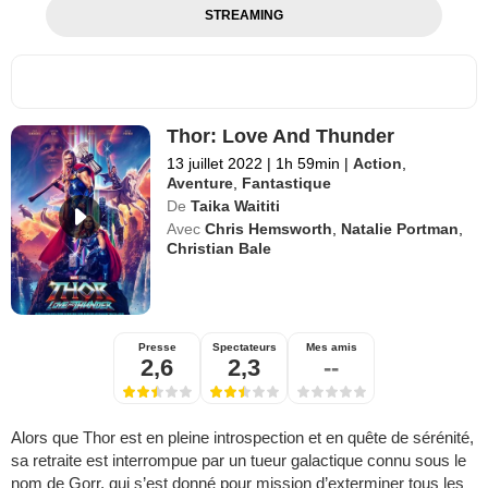
STREAMING
Thor: Love And Thunder
13 juillet 2022
|
1h 59min
|
Action
,
Aventure
,
Fantastique
De
Taika Waititi
Avec
Chris Hemsworth
,
Natalie Portman
,
Christian Bale
Presse
Spectateurs
Mes amis
2,6
2,3
--
Alors que Thor est en pleine introspection et en quête de sérénité,
sa retraite est interrompue par un tueur galactique connu sous le
nom de Gorr, qui s’est donné pour mission d’exterminer tous les