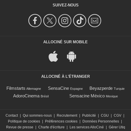
SUIVEZ-NOUS
ALLOCINÉ SUR MOBILE
ALLOCINÉ À L'ÉTRANGER
Filmstarts
SensaCine
Beyazperde
Allemagne
Espagne
Turquie
AdoroCinema
Sensacine México
Brésil
Mexique
Contact
|
Qui sommes-nous
|
Recrutement
|
Publicité
|
CGU
|
CGV
|
Politique de cookies
|
Préférences cookies
|
Données Personnelles
|
Revue de presse
|
Charte d'écriture
|
Les services AlloCiné
|
Gérer Utiq