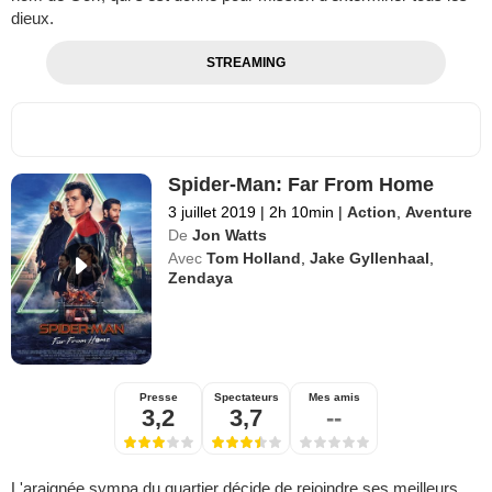
dieux.
STREAMING
Spider-Man: Far From Home
3 juillet 2019
|
2h 10min
|
Action
,
Aventure
De
Jon Watts
Avec
Tom Holland
,
Jake Gyllenhaal
,
Zendaya
Presse
Spectateurs
Mes amis
3,2
3,7
--
L'araignée sympa du quartier décide de rejoindre ses meilleurs