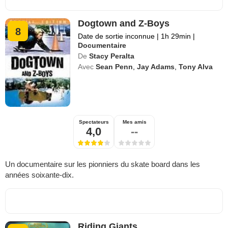
Dogtown and Z-Boys
8
Date de sortie inconnue
|
1h 29min
|
Documentaire
De
Stacy Peralta
Avec
Sean Penn
,
Jay Adams
,
Tony Alva
Spectateurs
Mes amis
4,0
--
Un documentaire sur les pionniers du skate board dans les
années soixante-dix.
Riding Giants