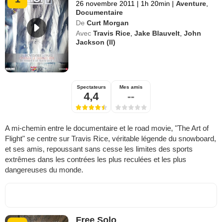
26 novembre 2011
|
1h 20min
|
Aventure
,
Documentaire
De
Curt Morgan
Avec
Travis Rice
,
Jake Blauvelt
,
John
Jackson (II)
Spectateurs
Mes amis
4,4
--
A mi-chemin entre le documentaire et le road movie, "The Art of
Flight" se centre sur Travis Rice, véritable légende du snowboard,
et ses amis, repoussant sans cesse les limites des sports
extrêmes dans les contrées les plus reculées et les plus
dangereuses du monde.
Free Solo