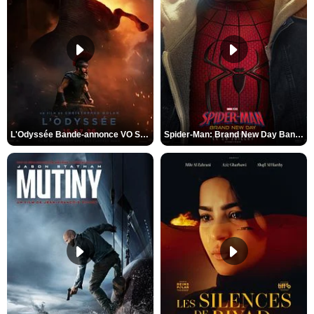
L'Odyssée Bande-annonce VO STFR
Spider-Man: Brand New Day Bande-annonce VO STFR