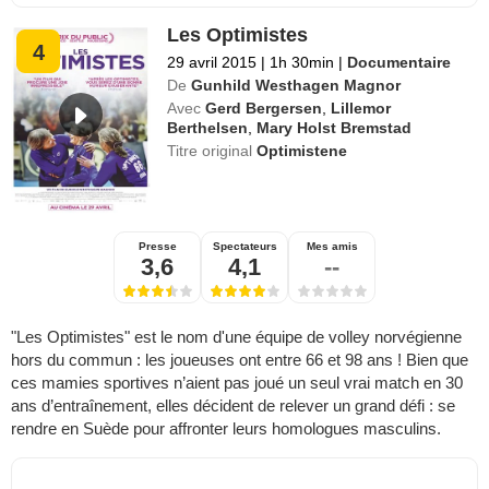
Les Optimistes
4
29 avril 2015
|
1h 30min
|
Documentaire
De
Gunhild Westhagen Magnor
Avec
Gerd Bergersen
,
Lillemor
Berthelsen
,
Mary Holst Bremstad
Titre original
Optimistene
Presse
Spectateurs
Mes amis
3,6
4,1
--
"Les Optimistes" est le nom d'une équipe de volley norvégienne
hors du commun : les joueuses ont entre 66 et 98 ans ! Bien que
ces mamies sportives n’aient pas joué un seul vrai match en 30
ans d’entraînement, elles décident de relever un grand défi : se
rendre en Suède pour affronter leurs homologues masculins.