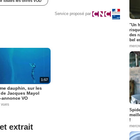
ir toutes les offres VOD
Service proposé par
"Un h
risqu
des r
bel 
mercr
1:57
me dauphin, sur les
s de Jacques Mayol
-annonce VO
 vues
Spid
meill
!
et extrait
mercr