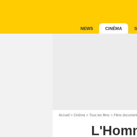
NEWS
CINÉMA
S
Accueil
Cinéma
Tous les films
Films document
L'Homm