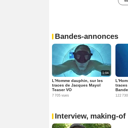
Vo
Bandes-annonces
1:04
L'Homme dauphin, sur les
L'Hom
traces de Jacques Mayol
trace
Teaser VO
Bande
7 705 vues
122 730
Interview, making-of 