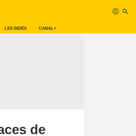
profil
search
LES INDÉS
CANAL+
aces de