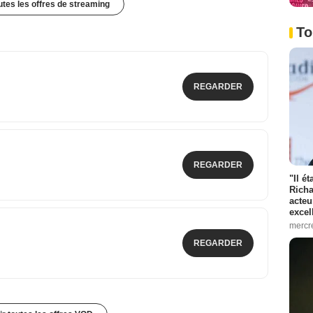
outes les offres de streaming
To
REGARDER
REGARDER
"Il é
Richa
acteu
excel
mercr
REGARDER