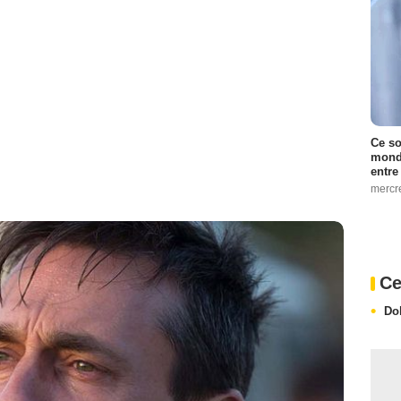
Ce so
monde
entre
mercr
Ce
Do