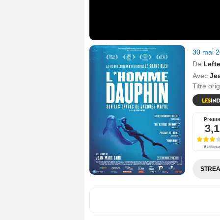
30 mai 
De
Lefte
Avec
Je
Titre ori
Press
3,1
9 critique
STREA