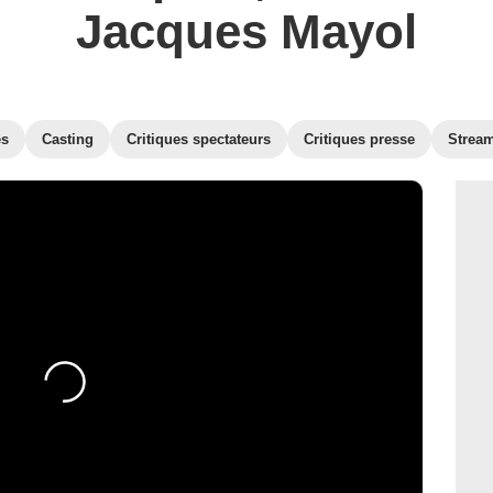
Jacques Mayol
es
Casting
Critiques spectateurs
Critiques presse
Strea