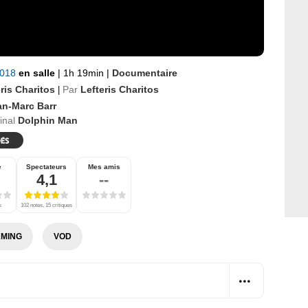
2018
en salle
|
1h 19min
|
Documentaire
ris Charitos
Par
Lefteris Charitos
|
an-Marc Barr
ginal
Dolphin Man
e
Spectateurs
Mes amis
4,1
--
s
102 notes, 15 critiques
MING
VOD