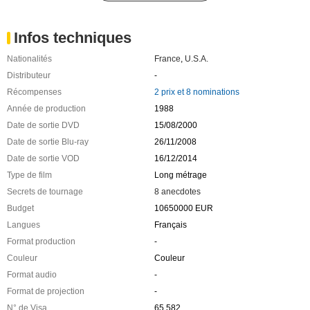
Infos techniques
Nationalités
France
,
U.S.A.
Distributeur
-
Récompenses
2 prix et 8 nominations
Année de production
1988
Date de sortie DVD
15/08/2000
Date de sortie Blu-ray
26/11/2008
Date de sortie VOD
16/12/2014
Type de film
Long métrage
Secrets de tournage
8 anecdotes
Budget
10650000 EUR
Langues
Français
Format production
-
Couleur
Couleur
Format audio
-
Format de projection
-
N° de Visa
65 582