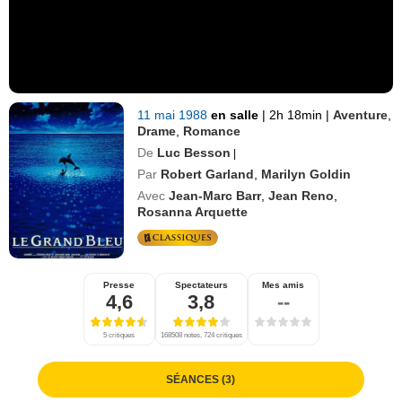
11 mai 1988
en salle
|
2h 18min
|
Aventure
,
Drame
,
Romance
De
Luc Besson
|
Par
Robert Garland
,
Marilyn Goldin
Avec
Jean-Marc Barr
,
Jean Reno
,
Rosanna Arquette
Presse
Spectateurs
Mes amis
4,6
3,8
--
5 critiques
168508 notes, 724 critiques
SÉANCES (3)