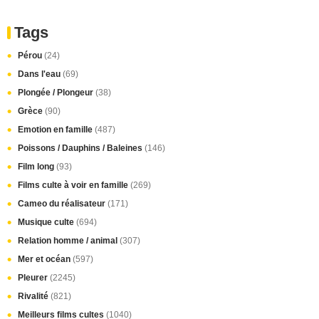
Tags
Pérou
(24)
Dans l'eau
(69)
Plongée / Plongeur
(38)
Grèce
(90)
Emotion en famille
(487)
Poissons / Dauphins / Baleines
(146)
Film long
(93)
Films culte à voir en famille
(269)
Cameo du réalisateur
(171)
Musique culte
(694)
Relation homme / animal
(307)
Mer et océan
(597)
Pleurer
(2245)
Rivalité
(821)
Meilleurs films cultes
(1040)