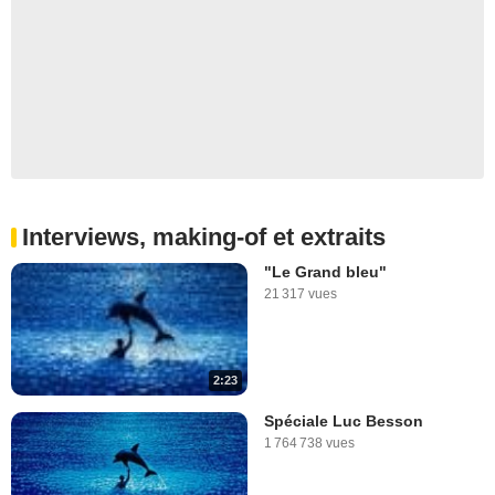
Interviews, making-of et extraits
"Le Grand bleu"
21 317 vues
2:23
Spéciale Luc Besson
1 764 738 vues