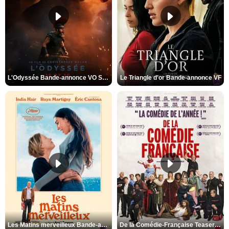
L'Odyssée Bande-annonce VO STFR
Le Triangle d'or Bande-annonce VF
Les Matins merveilleux Bande-annonce VF
De la Comédie-Française Teaser VF