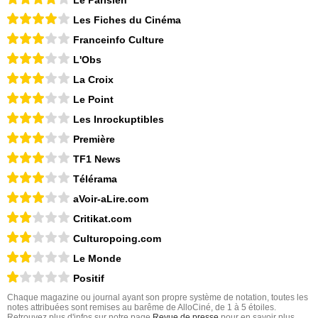
Les Fiches du Cinéma
Franceinfo Culture
L'Obs
La Croix
Le Point
Les Inrockuptibles
Première
TF1 News
Télérama
aVoir-aLire.com
Critikat.com
Culturopoing.com
Le Monde
Positif
Chaque magazine ou journal ayant son propre système de notation, toutes les
notes attribuées sont remises au barême de AlloCiné, de 1 à 5 étoiles.
Retrouvez plus d'infos sur notre page
Revue de presse
pour en savoir plus.