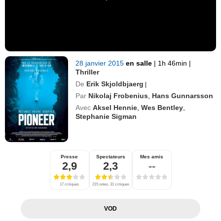
28 janvier 2015
en salle
|
1h 46min
|
Thriller
De
Erik Skjoldbjaerg
|
Par
Nikolaj Frobenius
,
Hans Gunnarsson
Avec
Aksel Hennie
,
Wes Bentley
,
Stephanie Sigman
Presse
Spectateurs
Mes amis
2,9
2,3
--
17 critiques
215 notes, 31 critiques
VOD