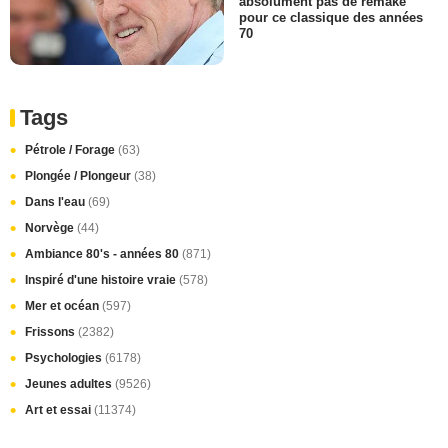
absolument pas de remake
pour ce classique des années
70
Tags
Pétrole / Forage
(63)
Plongée / Plongeur
(38)
Dans l'eau
(69)
Norvège
(44)
Ambiance 80's - années 80
(871)
Inspiré d'une histoire vraie
(578)
Mer et océan
(597)
Frissons
(2382)
Psychologies
(6178)
Jeunes adultes
(9526)
Art et essai
(11374)