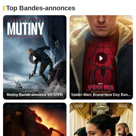
Top Bandes-annonces
Mutiny Bande-annonce VO STFR
Spider-Man: Brand New Day Bande-annonce VO STFR