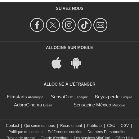
SUIVEZ-NOUS
ALLOCINÉ SUR MOBILE
ALLOCINÉ À L'ÉTRANGER
Filmstarts
SensaCine
Beyazperde
Allemagne
Espagne
Turquie
AdoroCinema
Sensacine México
Brésil
Mexique
Contact
|
Qui sommes-nous
|
Recrutement
|
Publicité
|
CGU
|
CGV
|
Politique de cookies
|
Préférences cookies
|
Données Personnelles
|
Revue de presse
|
Charte d'écriture
|
Les services AlloCiné
|
Gérer Utiq