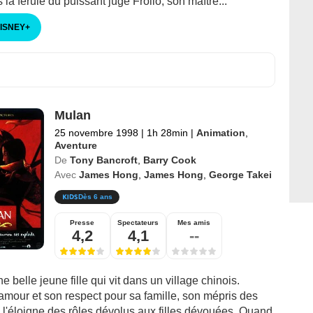
 la férule du puissant juge Frollo, son maître...
DISNEY
+
Mulan
25 novembre 1998
|
1h 28min
|
Animation
,
Aventure
De
Tony Bancroft
,
Barry Cook
Avec
James Hong
,
James Hong
,
George Takei
Dès 6 ans
Presse
Spectateurs
Mes amis
4,2
4,1
--
e belle jeune fille qui vit dans un village chinois.
amour et son respect pour sa famille, son mépris des
 l'éloigne des rôles dévolus aux filles dévouées. Quand