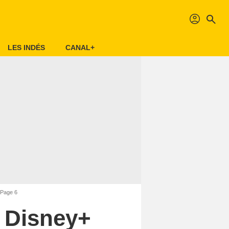
profil
search
LES INDÉS
CANAL+
 Page 6
r Disney+