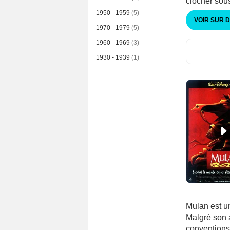
clocher sous
1950 - 1959
(5)
VOIR SUR 
1970 - 1979
(5)
1960 - 1969
(3)
1930 - 1939
(1)
Mulan est un
Malgré son 
conventions