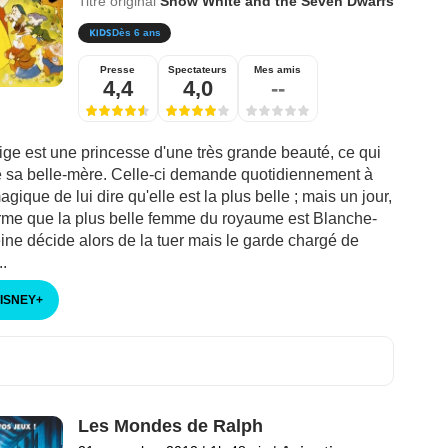
Titre original
Snow White and the Seven Dwarfs
Dès 6 ans
Presse
Spectateurs
Mes amis
4,4
4,0
--
ge est une princesse d'une très grande beauté, ce qui
e sa belle-mère. Celle-ci demande quotidiennement à
agique de lui dire qu'elle est la plus belle ; mais un jour,
firme que la plus belle femme du royaume est Blanche-
ine décide alors de la tuer mais le garde chargé de
..
DISNEY
+
Les Mondes de Ralph