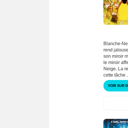
Blanche-Nei
rend jalous
son miroir m
le miroir af
Neige. La re
cette tâche .
VOIR SUR 