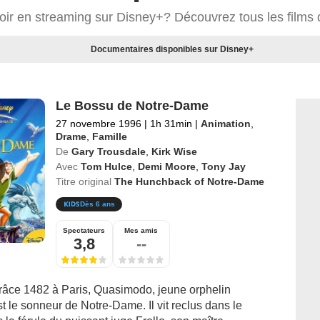
voir en streaming sur Disney+? Découvrez tous les films
Documentaires disponibles sur Disney+
Le Bossu de Notre-Dame
27 novembre 1996
|
1h 31min
|
Animation
,
Drame
,
Famille
De
Gary Trousdale
,
Kirk Wise
Avec
Tom Hulce
,
Demi Moore
,
Tony Jay
Titre original
The Hunchback of Notre-Dame
Dès 6 ans
Spectateurs
Mes amis
3,8
--
grâce 1482 à Paris, Quasimodo, jeune orphelin
est le sonneur de Notre-Dame. Il vit reclus dans le