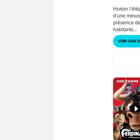
Horton l'él
d'une minusc
présence de 
habitants...
VOIR SUR 