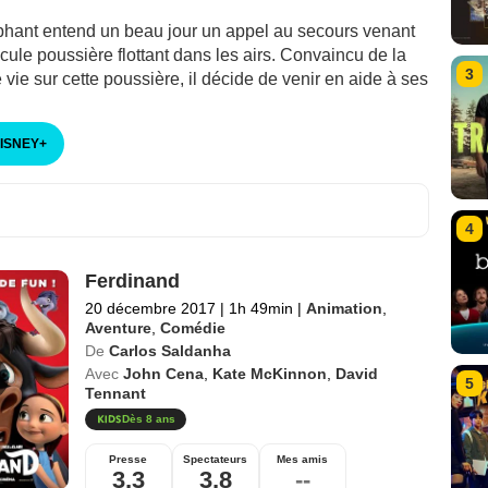
éphant entend un beau jour un appel au secours venant
ule poussière flottant dans les airs. Convaincu de la
3
vie sur cette poussière, il décide de venir en aide à ses
DISNEY
+
4
Ferdinand
20 décembre 2017
|
1h 49min
|
Animation
,
Aventure
,
Comédie
De
Carlos Saldanha
Avec
John Cena
,
Kate McKinnon
,
David
5
Tennant
Dès 8 ans
Presse
Spectateurs
Mes amis
3,3
3,8
--