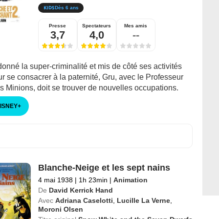
Dès 6 ans
Presse
Spectateurs
Mes amis
3,7
4,0
--
nné la super-criminalité et mis de côté ses activités
r se consacrer à la paternité, Gru, avec le Professeur
es Minions, doit se trouver de nouvelles occupations.
DISNEY
+
Blanche-Neige et les sept nains
4 mai 1938
|
1h 23min
|
Animation
De
David Kerrick Hand
Avec
Adriana Caselotti
,
Lucille La Verne
,
Moroni Olsen