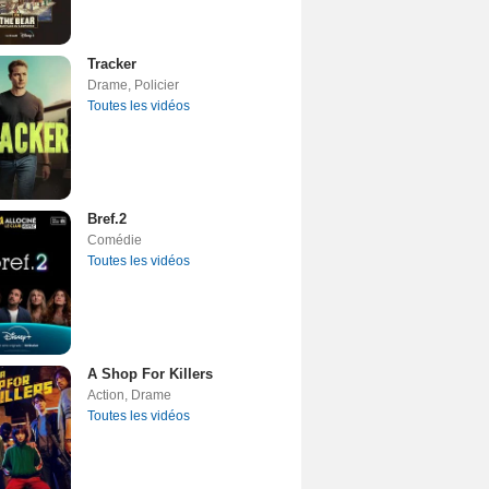
Tracker
Drame
,
Policier
Toutes les vidéos
Bref.2
Comédie
Toutes les vidéos
A Shop For Killers
Action
,
Drame
Toutes les vidéos