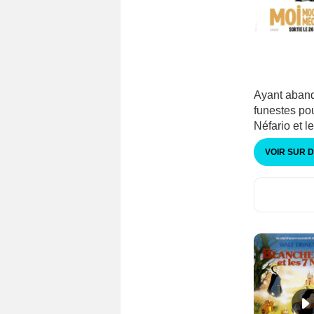
Ayant abando
funestes pou
Néfario et l
VOIR SUR 