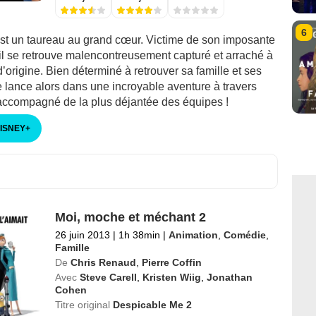
6
st un taureau au grand cœur. Victime de son imposante
il se retrouve malencontreusement capturé et arraché à
d’origine. Bien déterminé à retrouver sa famille et ses
se lance alors dans une incroyable aventure à travers
accompagné de la plus déjantée des équipes !
DISNEY
+
Moi, moche et méchant 2
26 juin 2013
|
1h 38min
|
Animation
,
Comédie
,
Famille
De
Chris Renaud
,
Pierre Coffin
Avec
Steve Carell
,
Kristen Wiig
,
Jonathan
Cohen
Titre original
Despicable Me 2