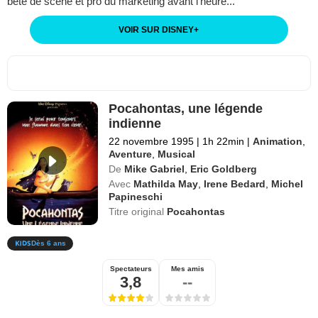
bête de scène et pro du marketing avant l’heure...
VOIR SUR DISNEY
+
Pocahontas, une légende
indienne
22 novembre 1995
|
1h 22min
|
Animation
,
Aventure
,
Musical
De
Mike Gabriel
,
Eric Goldberg
Avec
Mathilda May
,
Irene Bedard
,
Michel
Papineschi
Titre original
Pocahontas
Dès 6 ans
Spectateurs
Mes amis
3,8
--